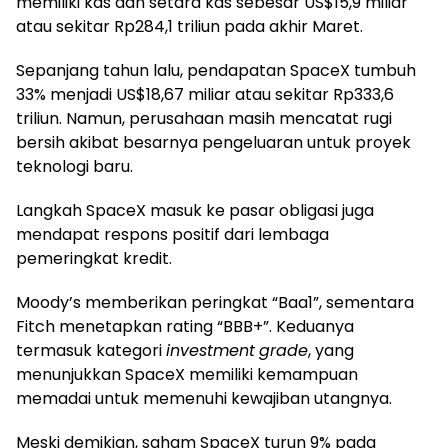
memiliki kas dan setara kas sebesar US$15,9 miliar
atau sekitar Rp284,1 triliun pada akhir Maret.
Sepanjang tahun lalu, pendapatan SpaceX tumbuh
33% menjadi US$18,67 miliar atau sekitar Rp333,6
triliun. Namun, perusahaan masih mencatat rugi
bersih akibat besarnya pengeluaran untuk proyek
teknologi baru.
Langkah SpaceX masuk ke pasar obligasi juga
mendapat respons positif dari lembaga
pemeringkat kredit.
Moody’s memberikan peringkat “Baa1”, sementara
Fitch menetapkan rating “BBB+”. Keduanya
termasuk kategori
investment
grade
, yang
menunjukkan SpaceX memiliki kemampuan
memadai untuk memenuhi kewajiban utangnya.
Meski demikian, saham SpaceX turun 9% pada