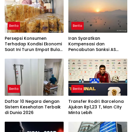
Berita
Berita
Persepsi Konsumen
Iran Syaratkan
Terhadap Kondisi Ekonomi
Kompensasi dan
Saat Ini Turun Empat Bulan
Pencabutan Sanksi AS
Berturut-Turut
untuk Buka Selat Hormuz
Berita
Berita
Daftar 10 Negara dengan
Transfer Rodri: Barcelona
Sistem Kesehatan Terbaik
Ajukan Rp1,23 T, Man City
di Dunia 2026
Minta Lebih