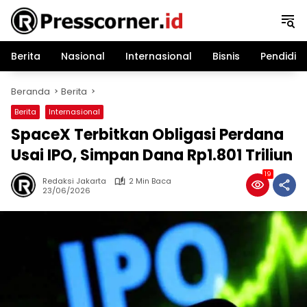
Langsung
ke
konten
Berita
Nasional
Internasional
Bisnis
Pendidik
Beranda
Berita
Berita
Internasional
SpaceX Terbitkan Obligasi Perdana
Usai IPO, Simpan Dana Rp1.801 Triliun
19
Redaksi Jakarta
2 Min Baca
23/06/2026