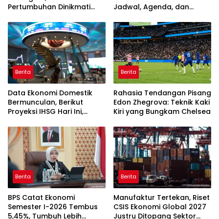
Pertumbuhan Dinikmati
Jadwal, Agenda, dan
Kelompok Atas
Rangkaian Kegiatannya
Berita
Berita
Data Ekonomi Domestik
Rahasia Tendangan Pisang
Bermunculan, Berikut
Edon Zhegrova: Teknik Kaki
Proyeksi IHSG Hari Ini,
Kiri yang Bungkam Chelsea
Kamis (6/8)
Berita
Berita
BPS Catat Ekonomi
Manufaktur Tertekan, Riset
Semester I-2026 Tembus
CSIS Ekonomi Global 2027
5,45%, Tumbuh Lebih
Justru Ditopang Sektor