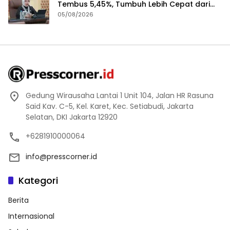
Tembus 5,45%, Tumbuh Lebih Cepat dari
Tahun 2025
05/08/2026
Gedung Wirausaha Lantai 1 Unit 104, Jalan HR Rasuna
Said Kav. C-5, Kel. Karet, Kec. Setiabudi, Jakarta
Selatan, DKI Jakarta 12920
+6281910000064
info@presscorner.id
Kategori
Berita
Internasional