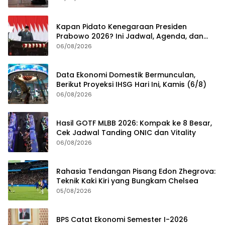
Kapan Pidato Kenegaraan Presiden
Prabowo 2026? Ini Jadwal, Agenda, dan
Rangkaian Kegiatannya
06/08/2026
Data Ekonomi Domestik Bermunculan,
Berikut Proyeksi IHSG Hari Ini, Kamis (6/8)
06/08/2026
Hasil GOTF MLBB 2026: Kompak ke 8 Besar,
Cek Jadwal Tanding ONIC dan Vitality
06/08/2026
Rahasia Tendangan Pisang Edon Zhegrova:
Teknik Kaki Kiri yang Bungkam Chelsea
05/08/2026
BPS Catat Ekonomi Semester I-2026