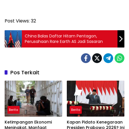
Post Views:
32
China Balas Daftar Hitam Pentagon,
Perusahaan Rare Earth AS Jadi Sasaran
Pos Terkait
Berita
Berita
Ketimpangan Ekonomi
Kapan Pidato Kenegaraan
Meningkat, Manfaat
Presiden Prabowo 2026? Ini