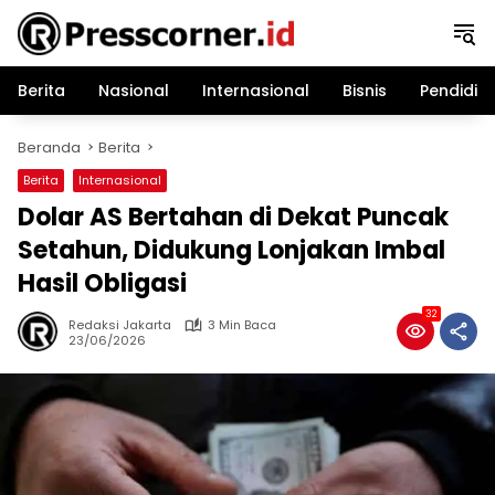
Langsung
ke
konten
Berita
Nasional
Internasional
Bisnis
Pendidik
Beranda
Berita
Berita
Internasional
Dolar AS Bertahan di Dekat Puncak
Setahun, Didukung Lonjakan Imbal
Hasil Obligasi
32
Redaksi Jakarta
3 Min Baca
23/06/2026