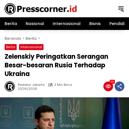
Langsung
ke
konten
Berita
Nasional
Internasional
Bisnis
Pendidik
Beranda
Berita
Berita
Internasional
Zelenskiy Peringatkan Serangan
Besar-besaran Rusia Terhadap
Ukraina
29
Redaksi Jakarta
2 Min Baca
21/06/2026