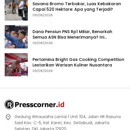
Savana Bromo Terbakar, Luas Kebakaran
Capai 520 Hektare: Apa yang Terjadi?
09/08/2026
Dana Pensiun PNS Rp1 Miliar, Benarkah
Semua ASN Bisa Menerimanya? Ini
Penjelasannya
09/08/2026
Pertamina Bright Gas Cooking Competition
Lestarikan Warisan Kuliner Nusantara
09/08/2026
Gedung Wirausaha Lantai 1 Unit 104, Jalan HR Rasuna
Said Kav. C-5, Kel. Karet, Kec. Setiabudi, Jakarta
Selatan, DKI Jakarta 12920