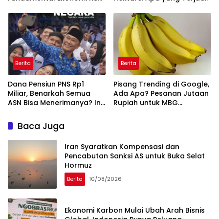
di Tengah Volatilitas
Berita
Berita
Dana Pensiun PNS Rp1
Pisang Trending di Google,
Miliar, Benarkah Semua
Ada Apa? Pesanan Jutaan
ASN Bisa Menerimanya? Ini
Rupiah untuk MBG
Penjelasannya
Mendadak Batal
Baca Juga
Iran Syaratkan Kompensasi dan
Pencabutan Sanksi AS untuk Buka Selat
Hormuz
Berita
10/08/2026
Ekonomi Karbon Mulai Ubah Arah Bisnis