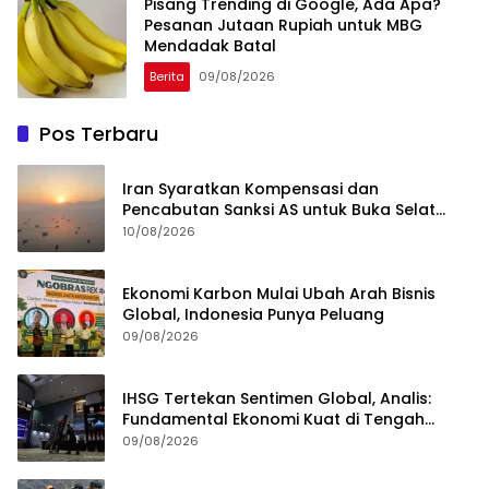
Pisang Trending di Google, Ada Apa?
Pesanan Jutaan Rupiah untuk MBG
Mendadak Batal
Berita
09/08/2026
Pos Terbaru
Iran Syaratkan Kompensasi dan
Pencabutan Sanksi AS untuk Buka Selat
Hormuz
10/08/2026
Ekonomi Karbon Mulai Ubah Arah Bisnis
Global, Indonesia Punya Peluang
09/08/2026
IHSG Tertekan Sentimen Global, Analis:
Fundamental Ekonomi Kuat di Tengah
Volatilitas
09/08/2026