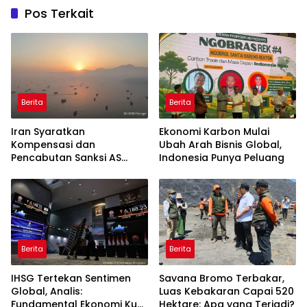
Pos Terkait
Berita
Berita
Iran Syaratkan
Ekonomi Karbon Mulai
Kompensasi dan
Ubah Arah Bisnis Global,
Pencabutan Sanksi AS
Indonesia Punya Peluang
untuk Buka Selat Hormuz
Berita
Berita
IHSG Tertekan Sentimen
Savana Bromo Terbakar,
Global, Analis:
Luas Kebakaran Capai 520
Fundamental Ekonomi Kuat
Hektare: Apa yang Terjadi?