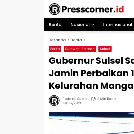
Langsung
ke
konten
Berita
Nasional
Internasional
Beranda
Berita
Berita
Sulawesi Selatan
Sulsel
Gubernur Sulsel 
Jamin Perbaikan 
Kelurahan Manga
Redaksi Sulsel
2 Min Baca
19/06/2026