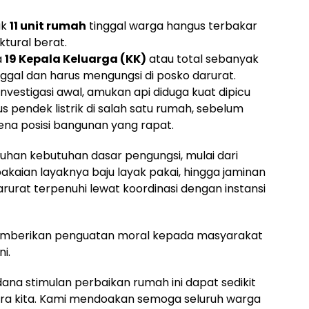
ak
11 unit rumah
tinggal warga hangus terbakar
tural berat.
a
19 Kepala Keluarga (KK)
atau total sebanyak
ggal dan harus mengungsi di posko darurat.
nvestigasi awal, amukan api diduga kuat dipicu
s pendek listrik di salah satu rumah, sebelum
na posisi bangunan yang rapat.
han kebutuhan dasar pengungsi, mulai dari
aian layaknya baju layak pakai, hingga jaminan
rat terpenuhi lewat koordinasi dengan instansi
 memberikan penguatan moral kepada masyarakat
i.
ana stimulan perbaikan rumah ini dapat sedikit
a kita. Kami mendoakan semoga seluruh warga