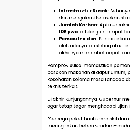
Infrastruktur Rusak:
Sebany
dan mengalami kerusakan struk
Jumlah Korban:
Api memaks
105 jiwa
kehilangan tempat tin
Pemicu Insiden:
Berdasarkan i
oleh adanya korsleting atau aru
akhirnya merembet cepat kare
​Pemprov Sulsel memastikan pemenu
pasokan makanan di dapur umum, pak
kesehatan selama masa tanggap daru
teknis terkait.
​Di akhir kunjungannya, Gubernur
agar tetap tegar menghadapi ujian in
​”Semoga paket bantuan sosial dan d
meringankan beban saudara-saudar