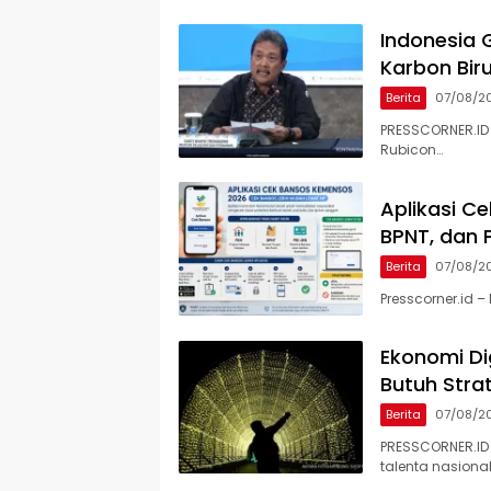
Indonesia 
Karbon Bir
Berita
07/08/2
PRESSCORNER.ID 
Rubicon…
Aplikasi C
BPNT, dan 
Berita
07/08/2
Presscorner.id 
Ekonomi Dig
Butuh Stra
Berita
07/08/2
PRESSCORNER.ID
talenta nasiona