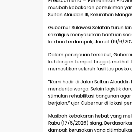
Presscorner.id — Pemerintah Provin
musibah kebakaran pemukiman yan
Sultan Alauddin III, Kelurahan Man
​Gubernur Sulawesi Selatan turun l
sekaligus menyalurkan bantuan sosi
korban terdampak, Jumat (19/6/202
​Dalam peninjauan tersebut, Gubernu
kehilangan tempat tinggal, melihat 
memastikan seluruh fasilitas posko 
​”Kami hadir di Jalan Sultan Alauddin
menderita warga. Selain logistik d
stimulan rehabilitasi bangunan agar
berjalan,” ujar Gubernur di lokasi pe
​Musibah kebakaran hebat yang mel
Rabu (17/6/2026) siang. Berdasarkan 
dampak kerusakan yang ditimbulka