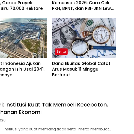
, Garap Proyek
Kemensos 2026: Cara Cek
Biru 70.000 Hektare
PKH, BPNT, dan PBI-JKN Lewat
HP
Berita
t Indonesia Ajukan
Dana Ekuitas Global Catat
angan Izin Usai 2041,
Arus Masuk 11 Minggu
sannya
Berturut
i: Institusi Kuat Tak Membeli Kecepatan,
ahanan Ekonomi
026
– Institusi yang kuat memang tidak serta-merta membuat…