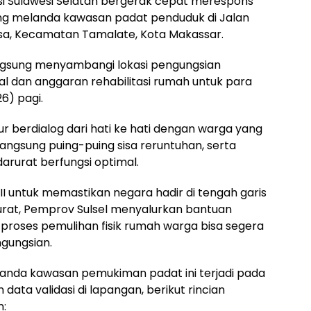
si Sulawesi Selatan bergerak cepat merespons
g melanda kawasan padat penduduk di Jalan
gasa, Kecamatan Tamalate, Kota Makassar.
angsung menyambangi lokasi pengungsian
al dan anggaran rehabilitasi rumah untuk para
6) pagi.
r berdialog dari hati ke hati dengan warga yang
langsung puing-puing sisa reruntuhan, serta
darurat berfungsi optimal.
 III untuk memastikan negara hadir di tengah garis
arurat, Pemprov Sulsel menyalurkan bantuan
 proses pemulihan fisik rumah warga bisa segera
ngungsian.
anda kawasan pemukiman padat ini terjadi pada
data validasi di lapangan, berikut rincian
n: