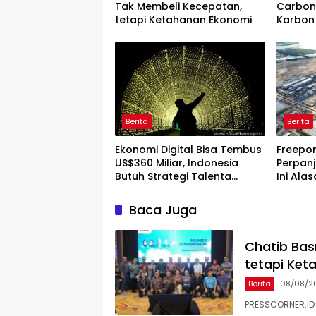
Tak Membeli Kecepatan,
Carbon
tetapi Ketahanan Ekonomi
Karbon 
Berita
Berita
Ekonomi Digital Bisa Tembus
Freepor
US$360 Miliar, Indonesia
Perpanj
Butuh Strategi Talenta
Ini Ala
Nasional
Baca Juga
Chatib Basr
tetapi Ket
Berita
08/08/2
PRESSCORNER.ID 