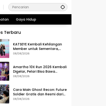
hatan
Gaya Hidup
s Terbaru
KATSEYE Kembali Kehilangan
Member untuk Sementara,
Sophia Laforteza Hiatus
08/08/2026
Amartha 10X Run 2026 Kembali
Digelar, Pelari Bisa Bawa
Pulang Ini Setelah Race
08/08/2026
Cara Main Ghost Recon: Future
Soldier Gratis dan Resmi dari
Ubisoft
08/08/2026