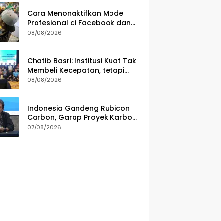
Cara Menonaktifkan Mode
Profesional di Facebook dan
Risikonya
08/08/2026
Chatib Basri: Institusi Kuat Tak
Membeli Kecepatan, tetapi
Ketahanan Ekonomi
08/08/2026
Indonesia Gandeng Rubicon
Carbon, Garap Proyek Karbon
Biru 70.000 Hektare
07/08/2026