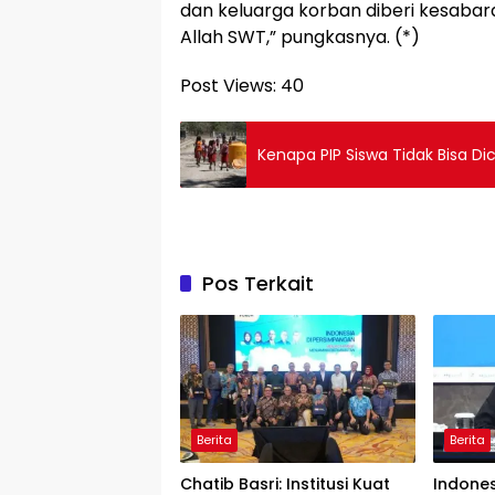
dan keluarga korban diberi kesaba
Allah SWT,” pungkasnya. (*)
Post Views:
40
Kenapa PIP Siswa Tidak Bisa D
Pos Terkait
Berita
Berita
Chatib Basri: Institusi Kuat
Indone