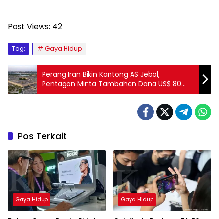
Post Views:
42
Tag:
Gaya Hidup
Perang Iran Bikin Kantong AS Jebol,
Pentagon Minta Tambahan Dana US$ 80
Miliar
Pos Terkait
Gaya Hidup
Gaya Hidup