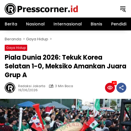
Langsung
ke
konten
Berita
Nasional
Internasional
Bisnis
Pendidik
Beranda
Gaya Hidup
Gaya Hidup
Piala Dunia 2026: Tekuk Korea
Selatan 1-0, Meksiko Amankan Juara
Grup A
42
Redaksi Jakarta
3 Min Baca
19/06/2026