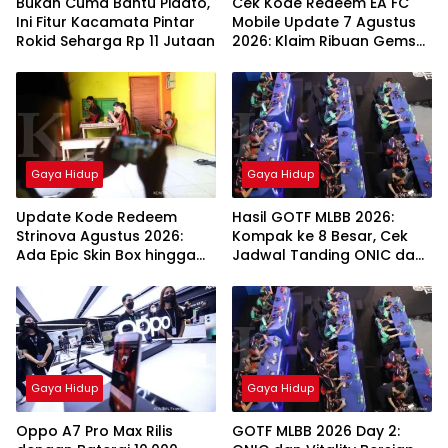
Bukan Cuma Bantu Pidato,
Cek Kode Redeem EA FC
Ini Fitur Kacamata Pintar
Mobile Update 7 Agustus
Rokid Seharga Rp 11 Jutaan
2026: Klaim Ribuan Gems
Gratis!
Gaya Hidup
Gaya Hidup
Update Kode Redeem
Hasil GOTF MLBB 2026:
Strinova Agustus 2026:
Kompak ke 8 Besar, Cek
Ada Epic Skin Box hingga
Jadwal Tanding ONIC dan
Memory Sequence
Vitality
Gaya Hidup
Gaya Hidup
Oppo A7 Pro Max Rilis
GOTF MLBB 2026 Day 2: