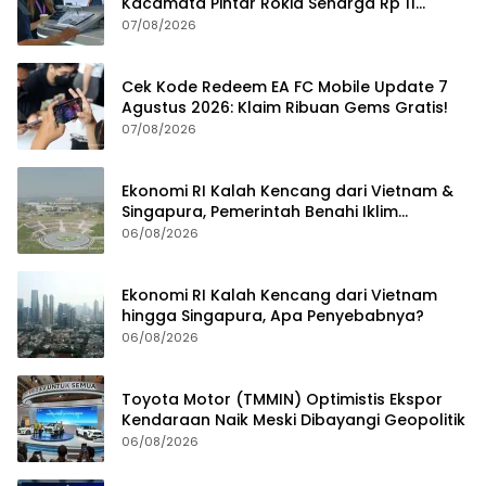
Kacamata Pintar Rokid Seharga Rp 11
Jutaan
07/08/2026
Cek Kode Redeem EA FC Mobile Update 7
Agustus 2026: Klaim Ribuan Gems Gratis!
07/08/2026
Ekonomi RI Kalah Kencang dari Vietnam &
Singapura, Pemerintah Benahi Iklim
Investasi
06/08/2026
Ekonomi RI Kalah Kencang dari Vietnam
hingga Singapura, Apa Penyebabnya?
06/08/2026
Toyota Motor (TMMIN) Optimistis Ekspor
Kendaraan Naik Meski Dibayangi Geopolitik
06/08/2026