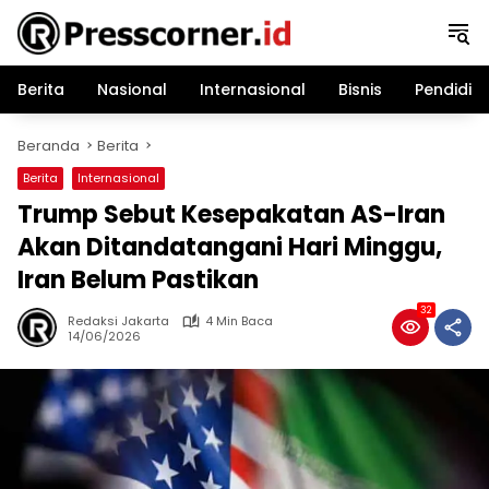
Langsung
ke
konten
Berita
Nasional
Internasional
Bisnis
Pendidik
Beranda
Berita
Berita
Internasional
Trump Sebut Kesepakatan AS-Iran
Akan Ditandatangani Hari Minggu,
Iran Belum Pastikan
32
Redaksi Jakarta
4 Min Baca
14/06/2026