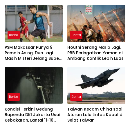
Cup 2026
dan Harganya
Berita
Berita
PSM Makassar Punya 9
Houthi Serang Marib Lagi,
Pemain Asing, Dua Lagi
PBB Peringatkan Yaman di
Masih Misteri Jelang Super
Ambang Konflik Lebih Luas
League 2026/2027
Berita
Berita
Kondisi Terkini Gedung
Taiwan Kecam China soal
Bapenda DKI Jakarta Usai
Aturan Lalu Lintas Kapal di
Kebakaran, Lantai 11-16
Selat Taiwan
Masih dalam Pendinginan