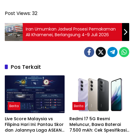
Post Views:
32
Iran Umumkan Jadwal Prosesi Pemakaman
Ali Khamenei, Berlangsung 4-9 Juli 2026
Pos Terkait
Berita
Berita
Live Score Malaysia vs
Redmi 17 5G Resmi
Filipina Hari Ini: Pantau Skor
Meluncur, Bawa Baterai
dan Jalannya Laga ASEAN
7.500 mAh: Cek Spesifikasi