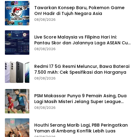
Tawarkan Konsep Baru, Pokemon Game
On! Hadir di Tujuh Negara Asia
08/08/2026
Live Score Malaysia vs Filipina Hari Ini:
Pantau Skor dan Jalannya Laga ASEAN Cup
2026
08/08/2026
Redmi 17 5G Resmi Meluncur, Bawa Baterai
7.500 mAh: Cek Spesifikasi dan Harganya
08/08/2026
PSM Makassar Punya 9 Pemain Asing, Dua
Lagi Masih Misteri Jelang Super League
2026/2027
08/08/2026
Houthi Serang Marib Lagi, PBB Peringatkan
Yaman di Ambang Konflik Lebih Luas