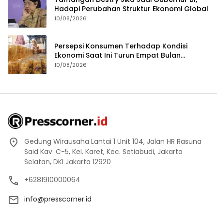
Hadapi Perubahan Struktur Ekonomi Global
10/08/2026
Persepsi Konsumen Terhadap Kondisi
Ekonomi Saat Ini Turun Empat Bulan
Berturut-Turut
10/08/2026
Gedung Wirausaha Lantai 1 Unit 104, Jalan HR Rasuna
Said Kav. C-5, Kel. Karet, Kec. Setiabudi, Jakarta
Selatan, DKI Jakarta 12920
+6281910000064
info@presscorner.id