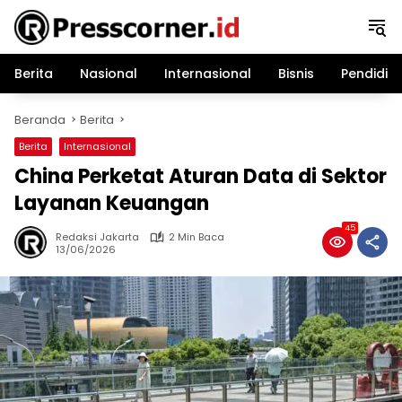
Langsung
ke
konten
Berita
Nasional
Internasional
Bisnis
Pendidik
Beranda
Berita
Berita
Internasional
China Perketat Aturan Data di Sektor
Layanan Keuangan
45
Redaksi Jakarta
2 Min Baca
13/06/2026