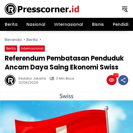
Langsung
ke
konten
Berita
Nasional
Internasional
Bisnis
Pendidik
Beranda
Berita
Berita
Internasional
Referendum Pembatasan Penduduk
Ancam Daya Saing Ekonomi Swiss
37
Redaksi Jakarta
3 Min Baca
12/06/2026