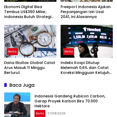
Ekonomi Digital Bisa
Freeport Indonesia Ajukan
Tembus US$360 Miliar,
Perpanjangan Izin Usai
Indonesia Butuh Strategi
2041, Ini Alasannya
Talenta Nasional
Berita
Berita
Dana Ekuitas Global Catat
Indeks Kospi Ditutup
Arus Masuk 11 Minggu
Melemah 0,6% dan Catat
Berturut
Koreksi Mingguan Ketujuh
Berturut-turut
Baca Juga
Indonesia Gandeng Rubicon Carbon,
Garap Proyek Karbon Biru 70.000
Hektare
Berita
07/08/2026