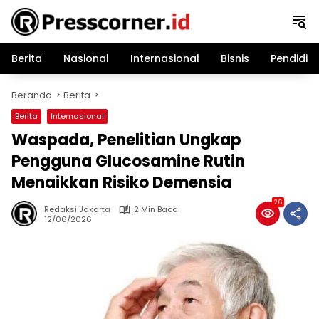
Langsung
ke
konten
Berita
Nasional
Internasional
Bisnis
Pendidik
Beranda
Berita
Berita
Internasional
Waspada, Penelitian Ungkap
Pengguna Glucosamine Rutin
Menaikkan Risiko Demensia
26
Redaksi Jakarta
2 Min Baca
12/06/2026