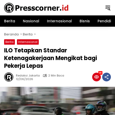
Langsung
ke
konten
Berita
Nasional
Internasional
Bisnis
Pendidik
Beranda
Berita
Berita
Internasional
ILO Tetapkan Standar
Ketenagakerjaan Mengikat bagi
Pekerja Lepas
88
Redaksi Jakarta
2 Min Baca
12/06/2026