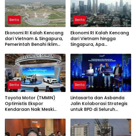
Berita
Berita
Ekonomi RI Kalah Kencang
Ekonomi RI Kalah Kencang
dari Vietnam & Singapura,
dari Vietnam hingga
Pemerintah Benahi Iklim
Singapura, Apa
Investasi
Penyebabnya?
Berita
Berita
Toyota Motor (TMMIN)
Lintasarta dan Asbanda
Optimistis Ekspor
Jalin Kolaborasi Strategis
Kendaraan Naik Meski
untuk BPD di Seluruh
Dibayangi Geopolitik
Indonesia