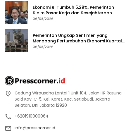
Ekonomi RI Tumbuh 5,29%, Pemerintah
Klaim Pasar Kerja dan Kesejahteraan
Membaik
06/08/2026
Pemerintah Ungkap Sentimen yang
Menopang Pertumbuhan Ekonomi Kuartal
II-2026
06/08/2026
Gedung Wirausaha Lantai 1 Unit 104, Jalan HR Rasuna
Said Kav. C-5, Kel. Karet, Kec. Setiabudi, Jakarta
Selatan, DKI Jakarta 12920
+6281910000064
info@presscorner.id