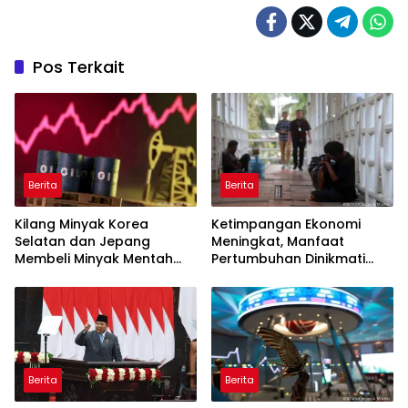
Pos Terkait
Berita
Berita
Kilang Minyak Korea
Ketimpangan Ekonomi
Selatan dan Jepang
Meningkat, Manfaat
Membeli Minyak Mentah
Pertumbuhan Dinikmati
dari AS
Kelompok Atas
Berita
Berita