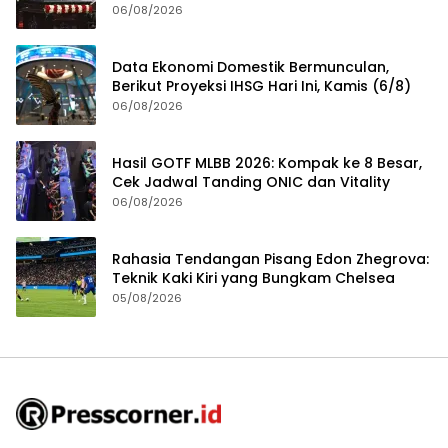
Rangkaian Kegiatannya
06/08/2026
Data Ekonomi Domestik Bermunculan,
Berikut Proyeksi IHSG Hari Ini, Kamis (6/8)
06/08/2026
Hasil GOTF MLBB 2026: Kompak ke 8 Besar,
Cek Jadwal Tanding ONIC dan Vitality
06/08/2026
Rahasia Tendangan Pisang Edon Zhegrova:
Teknik Kaki Kiri yang Bungkam Chelsea
05/08/2026