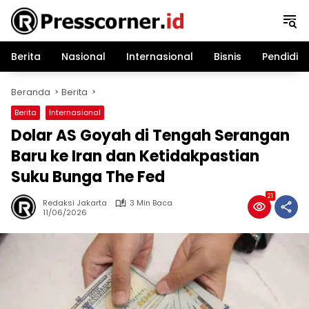
Langsung
ke
konten
Berita
Nasional
Internasional
Bisnis
Pendidik
Beranda
Berita
Berita
Internasional
Dolar AS Goyah di Tengah Serangan
Baru ke Iran dan Ketidakpastian
Suku Bunga The Fed
21
Redaksi Jakarta
3 Min Baca
11/06/2026