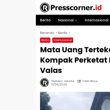
Langsung
ke
konten
Berita
Nasional
Internasional
Beranda
Berita
Berita
Internasional
Mata Uang Terteka
Kompak Perketat
Valas
Redaksi Jakarta
3 Min Baca
11/06/2026