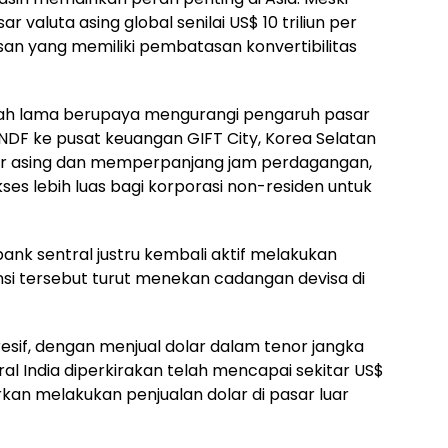
 valuta asing global senilai US$ 10 triliun per
san yang memiliki pembatasan konvertibilitas
lah lama berupaya mengurangi pengaruh pasar
 NDF ke pusat keuangan GIFT City, Korea Selatan
or asing dan memperpanjang jam perdagangan,
s lebih luas bagi korporasi non-residen untuk
 bank sentral justru kembali aktif melakukan
vensi tersebut turut menekan cadangan devisa di
resif, dengan menjual dolar dalam tenor jangka
ral India diperkirakan telah mencapai sekitar US$
porkan melakukan penjualan dolar di pasar luar