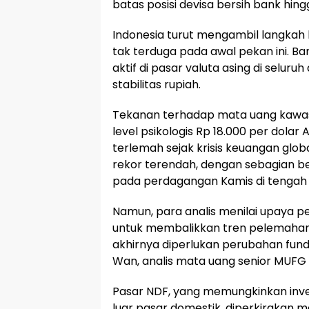
batas posisi devisa bersih bank hing
Indonesia turut mengambil langkah
tak terduga pada awal pekan ini. 
aktif di pasar valuta asing di selu
stabilitas rupiah.
Tekanan terhadap mata uang kawa
level psikologis Rp 18.000 per dolar
terlemah sejak krisis keuangan glob
rekor terendah, dengan sebagian b
pada perdagangan Kamis di tengah 
Namun, para analis menilai upaya p
untuk membalikkan tren pelemahan.
akhirnya diperlukan perubahan fund
Wan, analis mata uang senior MUFG 
Pasar NDF, yang memungkinkan invest
luar pasar domestik, diperkirakan m