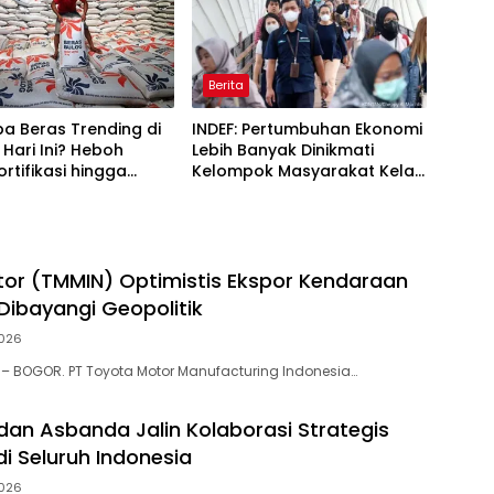
Berita
a Beras Trending di
INDEF: Pertumbuhan Ekonomi
Hari Ini? Heboh
Lebih Banyak Dinikmati
ortifikasi hingga
Kelompok Masyarakat Kelas
ulog Jadi Sorotan
Atas
or (TMMIN) Optimistis Ekspor Kendaraan
 Dibayangi Geopolitik
026
– BOGOR. PT Toyota Motor Manufacturing Indonesia…
 dan Asbanda Jalin Kolaborasi Strategis
i Seluruh Indonesia
026