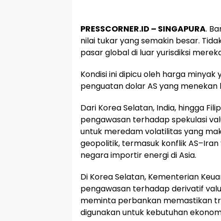
PRESSCORNER.ID –
SINGAPURA
. B
nilai tukar yang semakin besar. Tida
pasar global di luar yurisdiksi merek
Kondisi ini dipicu oleh harga minyak 
penguatan dolar AS yang menekan h
Dari Korea Selatan, India, hingga Fi
pengawasan terhadap spekulasi valut
untuk meredam volatilitas yang maki
geopolitik, termasuk konflik AS–Ir
negara importir energi di Asia.
Di Korea Selatan, Kementerian K
pengawasan terhadap derivatif valuta
meminta perbankan memastikan tra
digunakan untuk kebutuhan ekonomi r