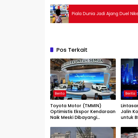
Piala Dunia Jadi Ajang Duel Nik
Pos Terkait
Berita
Berita
Toyota Motor (TMMIN)
Lintas
Optimistis Ekspor Kendaraan
Jalin K
Naik Meski Dibayangi
untuk B
Geopolitik
Indone