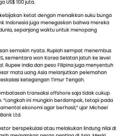
ga US$ 100 juta.
 kebijakan ketat dengan menaikkan suku bunga
Bank Indonesia juga menegaskan bahwa mereka
ruh dunia, sepanjang waktu untuk menopang
san semakin nyata. Rupiah sempat menembus
 AS, sementara won Korea Selatan jatuh ke level
al. Rupee India dan peso Filipina juga menyentuh
esar mata uang Asia melanjutkan pelemahan
eskalasi ketegangan Timur Tengah.
embatasan transaksi offshore saja tidak cukup
 “Langkah ini mungkin berdampak, tetapi pada
amental ekonomi agar berhasil,” ujar Michael
Bank Ltd.
or berspekulasi atau melakukan lindung nilai di
asih memainkan peran penting di Asia. Meski