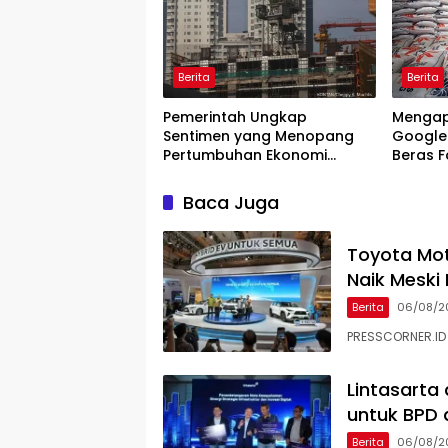
Berita
Berita
Pemerintah Ungkap
Mengap
Sentimen yang Menopang
Google 
Pertumbuhan Ekonomi
Beras F
Kuartal II-2026
Sidak B
Baca Juga
Toyota Mot
Naik Meski
Berita
06/08/2
PRESSCORNER.ID 
Lintasarta
untuk BPD d
Berita
06/08/2