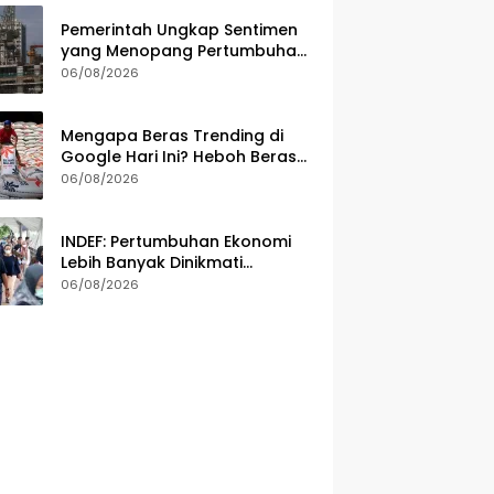
Pemerintah Ungkap Sentimen
yang Menopang Pertumbuhan
Ekonomi Kuartal II-2026
06/08/2026
Mengapa Beras Trending di
Google Hari Ini? Heboh Beras
Fortifikasi hingga Sidak Bulog
06/08/2026
Jadi Sorotan
INDEF: Pertumbuhan Ekonomi
Lebih Banyak Dinikmati
Kelompok Masyarakat Kelas
06/08/2026
Atas