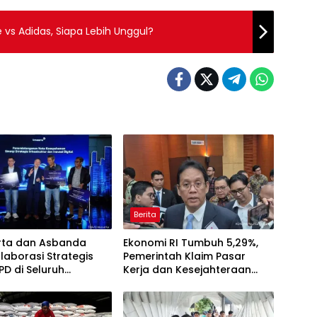
e vs Adidas, Siapa Lebih Unggul?
Berita
arta dan Asbanda
Ekonomi RI Tumbuh 5,29%,
olaborasi Strategis
Pemerintah Klaim Pasar
PD di Seluruh
Kerja dan Kesejahteraan
sia
Membaik