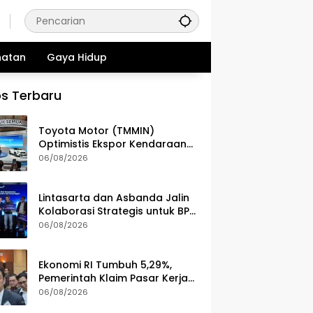
hatan
Gaya Hidup
s Terbaru
Toyota Motor (TMMIN)
Optimistis Ekspor Kendaraan
Naik Meski Dibayangi
06/08/2026
Geopolitik
Lintasarta dan Asbanda Jalin
Kolaborasi Strategis untuk BPD
di Seluruh Indonesia
06/08/2026
Ekonomi RI Tumbuh 5,29%,
Pemerintah Klaim Pasar Kerja
dan Kesejahteraan Membaik
06/08/2026