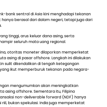
ank-bank sentral di Asia kini menghadapi tekanan
k hanya berasal dari dalam negeri, tetapi juga dari
a.
yang tinggi, arus keluar dana asing, serta
ampir seluruh mata uang regional.
lipina, otoritas moneter dilaporkan memperketat
a asing di pasar offshore. Langkah ini dilakukan
n sulit dikendalikan di tengah ketegangan
an yang ikut memperburuk tekanan pada negara-
euangan mengumumkan akan meningkatkan
 asing offshore. Sementara itu, Filipina
nsaksi non-deliverable forward (NDF) hanya
iil, bukan spekulasi. India juga memperketat