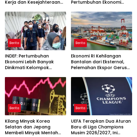
Kerja dan Kesejahteraan
Pertumbuhan Ekonomi
Membaik
Kuartal II-2026
Berita
Berita
INDEF: Pertumbuhan
Ekonomi RI Kehilangan
Ekonomi Lebih Banyak
Bantalan dari Eksternal,
Dinikmati Kelompok
Pelemahan Ekspor Gerus
Masyarakat Kelas Atas
Pertumbuhan
Berita
Berita
Kilang Minyak Korea
UEFA Terapkan Dua Aturan
Selatan dan Jepang
Baru di Liga Champions
Membeli Minyak Mentah
Musim 2026/2027, Ini