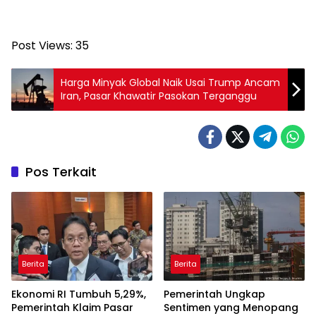
Post Views:
35
Harga Minyak Global Naik Usai Trump Ancam
Iran, Pasar Khawatir Pasokan Terganggu
Pos Terkait
Berita
Berita
Ekonomi RI Tumbuh 5,29%,
Pemerintah Ungkap
Pemerintah Klaim Pasar
Sentimen yang Menopang