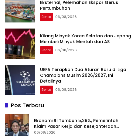
Eksternal, Pelemahan Ekspor Gerus
Pertumbuhan
Berita
06/08/2026
Kilang Minyak Korea Selatan dan Jepang
Membeli Minyak Mentah dari AS
Berita
06/08/2026
UEFA Terapkan Dua Aturan Baru di Liga
Champions Musim 2026/2027, Ini
Detailnya
Berita
06/08/2026
Pos Terbaru
Ekonomi RI Tumbuh 5,29%, Pemerintah
Klaim Pasar Kerja dan Kesejahteraan
Membaik
06/08/2026