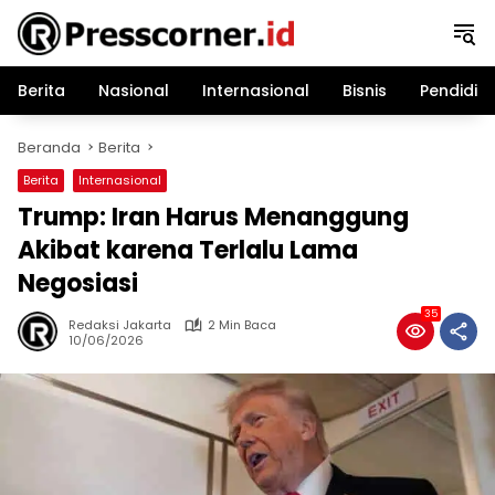
Langsung
ke
konten
Berita
Nasional
Internasional
Bisnis
Pendidik
Beranda
Berita
Berita
Internasional
Trump: Iran Harus Menanggung
Akibat karena Terlalu Lama
Negosiasi
35
Redaksi Jakarta
2 Min Baca
10/06/2026