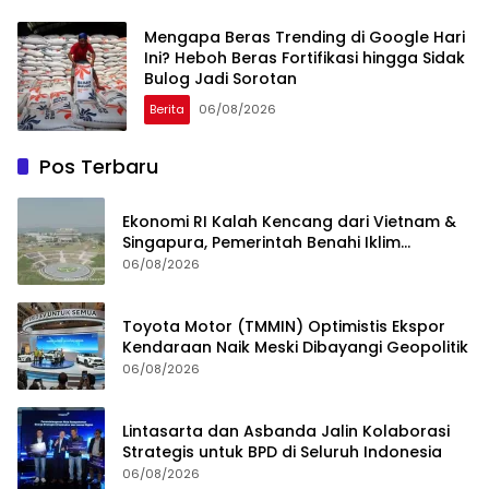
Mengapa Beras Trending di Google Hari
Ini? Heboh Beras Fortifikasi hingga Sidak
Bulog Jadi Sorotan
Berita
06/08/2026
Pos Terbaru
Ekonomi RI Kalah Kencang dari Vietnam &
Singapura, Pemerintah Benahi Iklim
Investasi
06/08/2026
Toyota Motor (TMMIN) Optimistis Ekspor
Kendaraan Naik Meski Dibayangi Geopolitik
06/08/2026
Lintasarta dan Asbanda Jalin Kolaborasi
Strategis untuk BPD di Seluruh Indonesia
06/08/2026