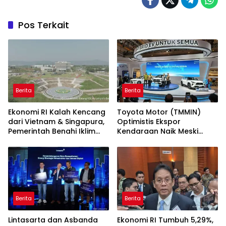
Pos Terkait
Berita
Berita
Ekonomi RI Kalah Kencang
Toyota Motor (TMMIN)
dari Vietnam & Singapura,
Optimistis Ekspor
Pemerintah Benahi Iklim
Kendaraan Naik Meski
Investasi
Dibayangi Geopolitik
Berita
Berita
Lintasarta dan Asbanda
Ekonomi RI Tumbuh 5,29%,