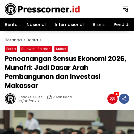
Langsung
ke
konten
Berita
Nasional
Internasional
Bisnis
Pendidik
Beranda
Berita
Berita
Sulawesi Selatan
Sulsel
Pencanangan Sensus Ekonomi 2026,
Munafri: Jadi Dasar Arah
Pembangunan dan Investasi
Makassar
48
Redaksi Sulsel
3 Min Baca
10/06/2026