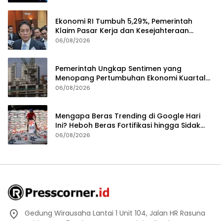
Ekonomi RI Tumbuh 5,29%, Pemerintah
Klaim Pasar Kerja dan Kesejahteraan
Membaik
06/08/2026
Pemerintah Ungkap Sentimen yang
Menopang Pertumbuhan Ekonomi Kuartal
II-2026
06/08/2026
Mengapa Beras Trending di Google Hari
Ini? Heboh Beras Fortifikasi hingga Sidak
Bulog Jadi Sorotan
06/08/2026
Gedung Wirausaha Lantai 1 Unit 104, Jalan HR Rasuna