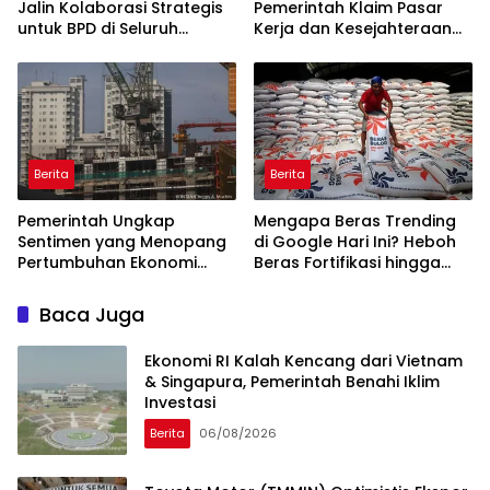
Jalin Kolaborasi Strategis
Pemerintah Klaim Pasar
untuk BPD di Seluruh
Kerja dan Kesejahteraan
Indonesia
Membaik
Berita
Berita
Pemerintah Ungkap
Mengapa Beras Trending
Sentimen yang Menopang
di Google Hari Ini? Heboh
Pertumbuhan Ekonomi
Beras Fortifikasi hingga
Kuartal II-2026
Sidak Bulog Jadi Sorotan
Baca Juga
Ekonomi RI Kalah Kencang dari Vietnam
& Singapura, Pemerintah Benahi Iklim
Investasi
Berita
06/08/2026