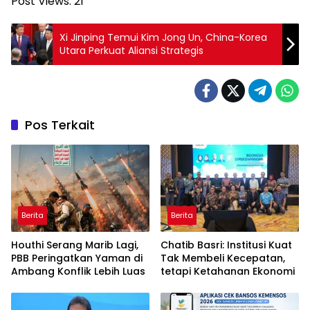
Post Views:
21
Xi Jinping Temui Kim Jong Un, China-Korea
Utara Perkuat Aliansi Strategis
Pos Terkait
Berita
Berita
Houthi Serang Marib Lagi,
Chatib Basri: Institusi Kuat
PBB Peringatkan Yaman di
Tak Membeli Kecepatan,
Ambang Konflik Lebih Luas
tetapi Ketahanan Ekonomi