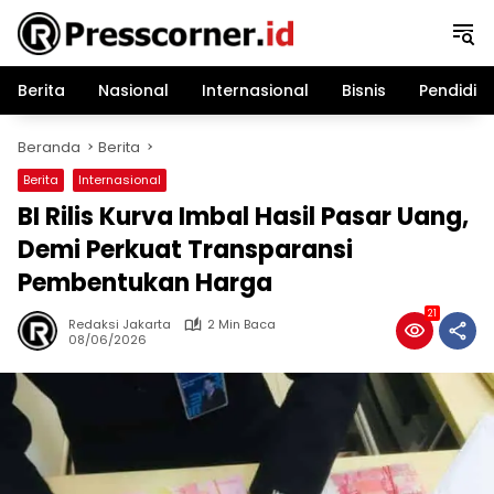
Langsung
ke
konten
Berita
Nasional
Internasional
Bisnis
Pendidik
Beranda
Berita
Berita
Internasional
BI Rilis Kurva Imbal Hasil Pasar Uang,
Demi Perkuat Transparansi
Pembentukan Harga
21
Redaksi Jakarta
2 Min Baca
08/06/2026