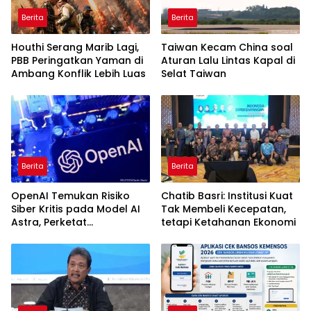
Berita
Berita
Houthi Serang Marib Lagi,
Taiwan Kecam China soal
PBB Peringatkan Yaman di
Aturan Lalu Lintas Kapal di
Ambang Konflik Lebih Luas
Selat Taiwan
Berita
Berita
OpenAI Temukan Risiko
Chatib Basri: Institusi Kuat
Siber Kritis pada Model AI
Tak Membeli Kecepatan,
Astra, Perketat
tetapi Ketahanan Ekonomi
Pengamanan