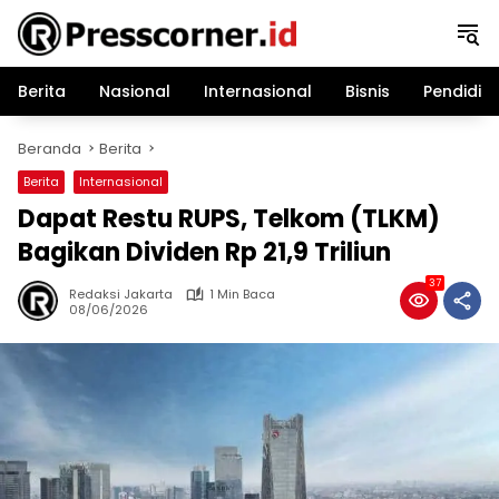
Langsung
ke
konten
Berita
Nasional
Internasional
Bisnis
Pendidik
Beranda
Berita
Berita
Internasional
Dapat Restu RUPS, Telkom (TLKM)
Bagikan Dividen Rp 21,9 Triliun
37
Redaksi Jakarta
1 Min Baca
08/06/2026