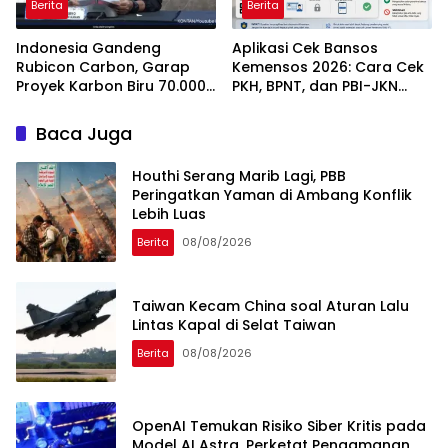
Berita
Berita
Indonesia Gandeng
Aplikasi Cek Bansos
Rubicon Carbon, Garap
Kemensos 2026: Cara Cek
Proyek Karbon Biru 70.000
PKH, BPNT, dan PBI-JKN
Hektare
Lewat HP
Baca Juga
Houthi Serang Marib Lagi, PBB
Peringatkan Yaman di Ambang Konflik
Lebih Luas
Berita
08/08/2026
Taiwan Kecam China soal Aturan Lalu
Lintas Kapal di Selat Taiwan
Berita
08/08/2026
OpenAI Temukan Risiko Siber Kritis pada
Model AI Astra, Perketat Pengamanan