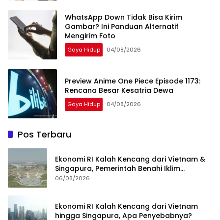
WhatsApp Down Tidak Bisa Kirim
Gambar? Ini Panduan Alternatif
Mengirim Foto
Gaya Hidup
04/08/2026
Preview Anime One Piece Episode 1173:
Rencana Besar Kesatria Dewa
Gaya Hidup
04/08/2026
Pos Terbaru
Ekonomi RI Kalah Kencang dari Vietnam &
Singapura, Pemerintah Benahi Iklim
Investasi
06/08/2026
Ekonomi RI Kalah Kencang dari Vietnam
hingga Singapura, Apa Penyebabnya?