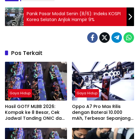
Panik Pasar Modal Senin (8/6): Indeks KOSPI
Korea Selatan Anjlok Hampir 9%
Pos Terkait
Gaya Hidup
Gaya Hidup
Hasil GOTF MLBB 2026:
Oppo A7 Pro Max Rilis
Kompak ke 8 Besar, Cek
dengan Baterai 10.000
Jadwal Tanding ONIC dan
mAh, Terbesar Sepanjang
Vitality
Sejarah Oppo