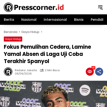
Langsung
ke
konten
Berita
Nasional
Internasional
Bisnis
Pendidik
Beranda
Gaya Hidup
Gaya Hidup
Fokus Pemulihan Cedera, Lamine
Yamal Absen di Laga Uji Coba
Terakhir Spanyol
88
Redaksi Jakarta
2 Min Baca
08/06/2026