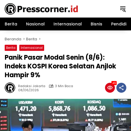
Langsung
ke
konten
Berita
Nasional
Internasional
Bisnis
Pendidik
Beranda
Berita
Berita
Internasional
Panik Pasar Modal Senin (8/6):
Indeks KOSPI Korea Selatan Anjlok
Hampir 9%
46
Redaksi Jakarta
3 Min Baca
08/06/2026