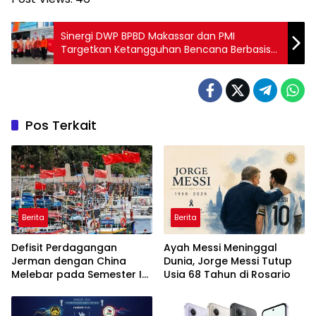
Sinergi DWP BPBD Makassar dan PMI
Targetkan Ketangguhan Bencana Berbasis
Keluarga
Pos Terkait
Berita
Berita
Defisit Perdagangan
Ayah Messi Meninggal
Jerman dengan China
Dunia, Jorge Messi Tutup
Melebar pada Semester I-
Usia 68 Tahun di Rosario
2026