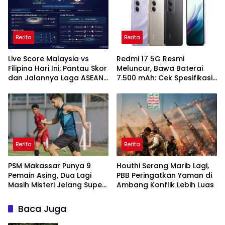
Berita
Berita
Live Score Malaysia vs
Redmi 17 5G Resmi
Filipina Hari Ini: Pantau Skor
Meluncur, Bawa Baterai
dan Jalannya Laga ASEAN
7.500 mAh: Cek Spesifikasi
Cup 2026
dan Harganya
Berita
Berita
PSM Makassar Punya 9
Houthi Serang Marib Lagi,
Pemain Asing, Dua Lagi
PBB Peringatkan Yaman di
Masih Misteri Jelang Super
Ambang Konflik Lebih Luas
League 2026/2027
Baca Juga