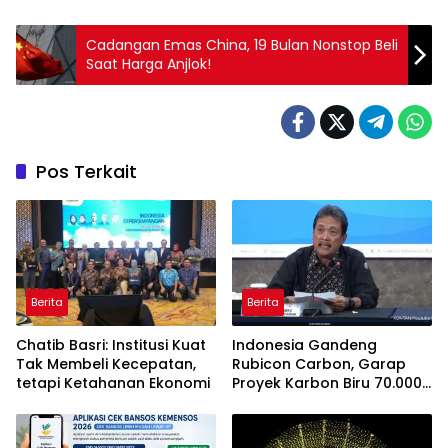
Cadangan Emas China, 19 Bulan Nonstop Beli
Saat Harga Anjlok!
Pos Terkait
Berita
Berita
Chatib Basri: Institusi Kuat
Indonesia Gandeng
Tak Membeli Kecepatan,
Rubicon Carbon, Garap
tetapi Ketahanan Ekonomi
Proyek Karbon Biru 70.000
Hektare