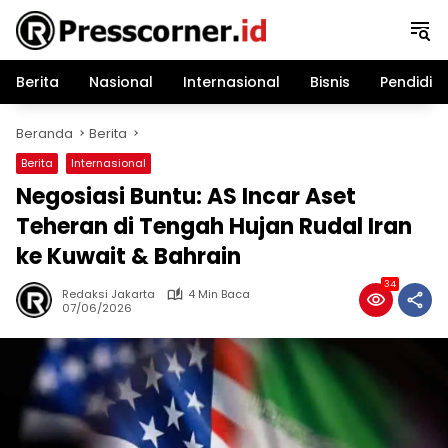
Langsung
ke
konten
Berita
Nasional
Internasional
Bisnis
Pendidik
Beranda
Berita
Berita
Internasional
Negosiasi Buntu: AS Incar Aset
Teheran di Tengah Hujan Rudal Iran
ke Kuwait & Bahrain
34
Redaksi Jakarta
4 Min Baca
07/06/2026