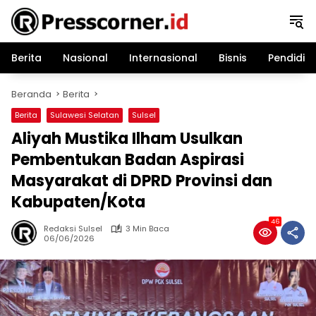
Langsung
ke
konten
Berita
Nasional
Internasional
Bisnis
Pendidik
Beranda
Berita
Berita
Sulawesi Selatan
Sulsel
Aliyah Mustika Ilham Usulkan
Pembentukan Badan Aspirasi
Masyarakat di DPRD Provinsi dan
Kabupaten/Kota
46
Redaksi Sulsel
3 Min Baca
06/06/2026