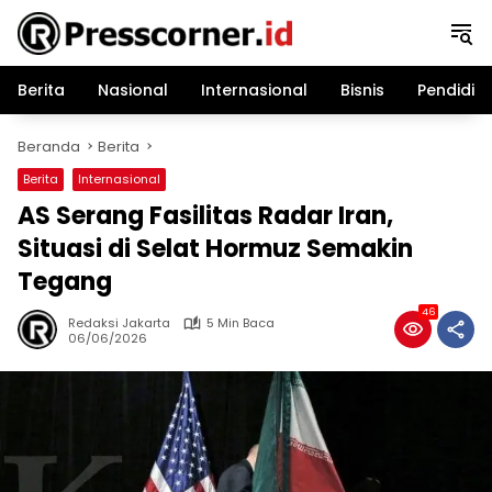
Langsung
ke
konten
Berita
Nasional
Internasional
Bisnis
Pendidik
Beranda
Berita
Berita
Internasional
AS Serang Fasilitas Radar Iran,
Situasi di Selat Hormuz Semakin
Tegang
46
Redaksi Jakarta
5 Min Baca
06/06/2026