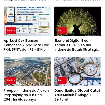
Hektare
Berita
Berita
Aplikasi Cek Bansos
Ekonomi Digital Bisa
Kemensos 2026: Cara Cek
Tembus US$360 Miliar,
PKH, BPNT, dan PBI-JKN
Indonesia Butuh Strategi
Lewat HP
Talenta Nasional
Berita
Berita
Freeport Indonesia Ajukan
Dana Ekuitas Global Catat
Perpanjangan Izin Usai
Arus Masuk 11 Minggu
2041, Ini Alasannya
Berturut