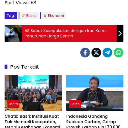
Post Views:
58
Tag:
Bisnis
Ekonomi
AS Sebut Kesepakatan dengan Iran Kunci
Penurunan Harga Bensin
Pos Terkait
Berita
Berita
Chatib Basri: Institusi Kuat
Indonesia Gandeng
Tak Membeli Kecepatan,
Rubicon Carbon, Garap
tetapi Ketahanan Ekonomi
Proyek Karbon Biru 70.000