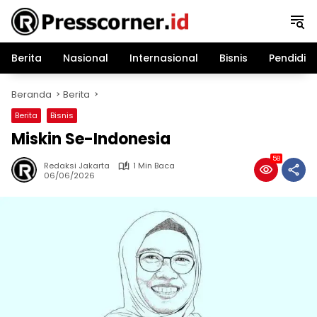
Langsung
ke
konten
Berita
Nasional
Internasional
Bisnis
Pendidik
Beranda
Berita
Berita
Bisnis
Miskin Se-Indonesia
58
Redaksi Jakarta
1 Min Baca
06/06/2026