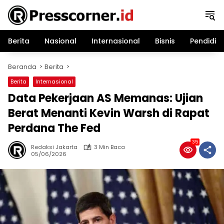
Langsung
ke
konten
Berita
Nasional
Internasional
Bisnis
Pendidik
Beranda
Berita
Berita
Internasional
Data Pekerjaan AS Memanas: Ujian
Berat Menanti Kevin Warsh di Rapat
Perdana The Fed
35
Redaksi Jakarta
3 Min Baca
05/06/2026