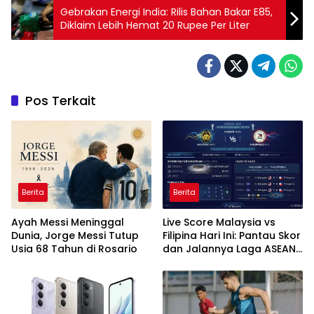
Gebrakan Energi India: Rilis Bahan Bakar E85,
Diklaim Lebih Hemat 20 Rupee Per Liter
Pos Terkait
Berita
Berita
Ayah Messi Meninggal
Live Score Malaysia vs
Dunia, Jorge Messi Tutup
Filipina Hari Ini: Pantau Skor
Usia 68 Tahun di Rosario
dan Jalannya Laga ASEAN
Cup 2026