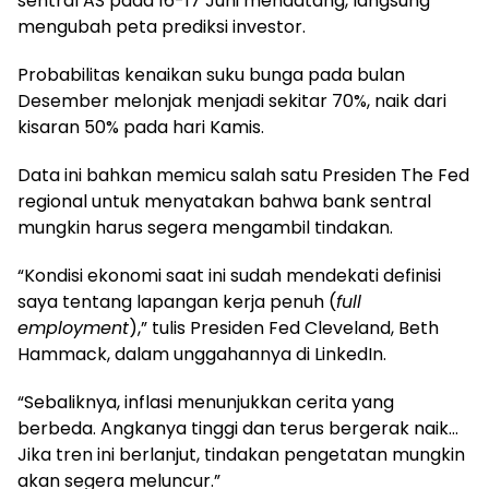
sentral AS pada 16-17 Juni mendatang, langsung
mengubah peta prediksi investor.
Probabilitas kenaikan suku bunga pada bulan
Desember melonjak menjadi sekitar 70%, naik dari
kisaran 50% pada hari Kamis.
Data ini bahkan memicu salah satu Presiden The Fed
regional untuk menyatakan bahwa bank sentral
mungkin harus segera mengambil tindakan.
“Kondisi ekonomi saat ini sudah mendekati definisi
saya tentang lapangan kerja penuh (
full
employment
),” tulis Presiden Fed Cleveland, Beth
Hammack, dalam unggahannya di LinkedIn.
“Sebaliknya, inflasi menunjukkan cerita yang
berbeda. Angkanya tinggi dan terus bergerak naik…
Jika tren ini berlanjut, tindakan pengetatan mungkin
akan segera meluncur.”