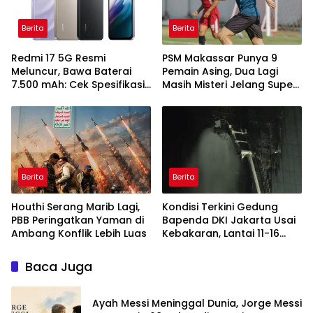
Berita
Berita
Redmi 17 5G Resmi
PSM Makassar Punya 9
Meluncur, Bawa Baterai
Pemain Asing, Dua Lagi
7.500 mAh: Cek Spesifikasi
Masih Misteri Jelang Super
dan Harganya
League 2026/2027
Berita
Berita
Houthi Serang Marib Lagi,
Kondisi Terkini Gedung
PBB Peringatkan Yaman di
Bapenda DKI Jakarta Usai
Ambang Konflik Lebih Luas
Kebakaran, Lantai 11-16
Masih dalam Pendinginan
Baca Juga
Ayah Messi Meninggal Dunia, Jorge Messi