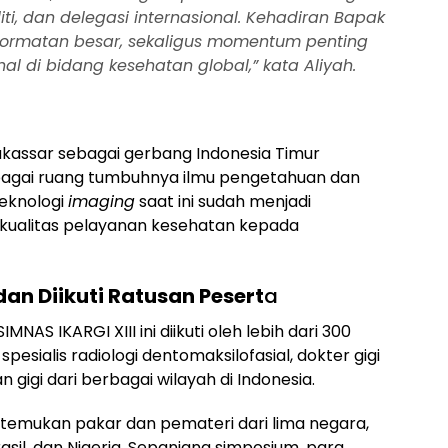
ti, dan delegasi internasional. Kehadiran Bapak
hormatan besar, sekaligus momentum penting
l di bidang kesehatan global,” kata Aliyah.
akassar sebagai gerbang Indonesia Timur
bagai ruang tumbuhnya ilmu pengetahuan dan
teknologi
imaging
saat ini sudah menjadi
kualitas pelayanan kesehatan kepada
dan Diikuti Ratusan Pesert
a
MNAS IKARGI XIII ini diikuti oleh lebih dari 300
spesialis radiologi dentomaksilofasial, dokter gigi
igi dari berbagai wilayah di Indonesia.
rtemukan pakar dan pemateri dari lima negara,
rasil, dan Nigeria. Sepanjang simposium, para