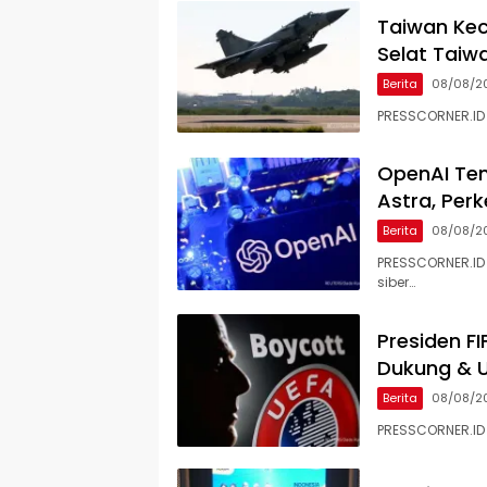
Taiwan Kec
Selat Taiw
Berita
08/08/2
​PRESSCORNER.I
OpenAI Tem
Astra, Pe
Berita
08/08/2
PRESSCORNER.ID
siber…
Presiden FI
Dukung & 
Berita
08/08/2
​PRESSCORNER.ID