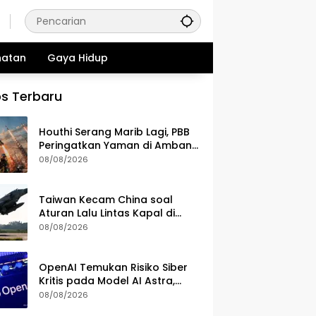
hatan
Gaya Hidup
s Terbaru
Houthi Serang Marib Lagi, PBB
Peringatkan Yaman di Ambang
Konflik Lebih Luas
08/08/2026
Taiwan Kecam China soal
Aturan Lalu Lintas Kapal di
Selat Taiwan
08/08/2026
OpenAI Temukan Risiko Siber
Kritis pada Model AI Astra,
Perketat Pengamanan
08/08/2026