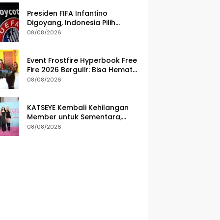
Presiden FIFA Infantino
Digoyang, Indonesia Pilih
Dukung & UEFA Tetap Ancam
08/08/2026
Boikot
Event Frostfire Hyperbook Free
Fire 2026 Bergulir: Bisa Hemat
Diamond Survivors
08/08/2026
KATSEYE Kembali Kehilangan
Member untuk Sementara,
Sophia Laforteza Hiatus
08/08/2026