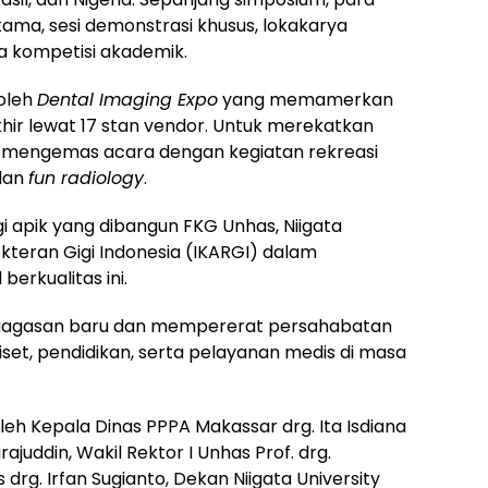
tama, sesi demonstrasi khusus, lokakarya
gga kompetisi akademik.
 oleh
Dental Imaging Expo
yang memamerkan
khir lewat 17 stan vendor. Untuk merekatkan
uga mengemas acara dengan kegiatan rekreasi
dan
fun radiology
.
i apik yang dibangun FKG Unhas, Niigata
okteran Gigi Indonesia (IKARGI) dalam
berkualitas ini.
n gagasan baru dan mempererat persahabatan
set, pendidikan, serta pelayanan medis di masa
oleh Kepala Dinas PPPA Makassar drg. Ita Isdiana
ajuddin, Wakil Rektor I Unhas Prof. drg.
g. Irfan Sugianto, Dekan Niigata University