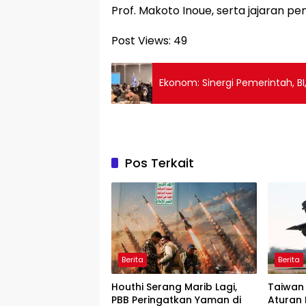
Prof. Makoto Inoue, serta jajaran p
Post Views:
49
Ekonom: Sinergi Pemerintah, BI
Pos Terkait
Berita
Berita
Houthi Serang Marib Lagi,
Taiwan
PBB Peringatkan Yaman di
Aturan 