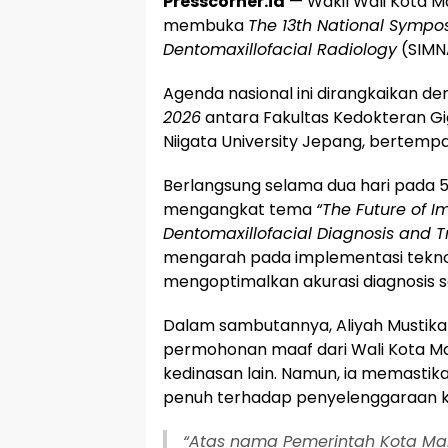
Presscorner.id
— Wakil Wali Kota Ma
membuka
The 13th National Sympos
Dentomaxillofacial Radiology
(SIMNA
​Agenda nasional ini dirangkaikan d
2026
antara Fakultas Kedokteran Gi
Niigata University Jepang, bertempa
​Berlangsung selama dua hari pada 5–
mengangkat tema
“The Future of I
Dentomaxillofacial Diagnosis and 
mengarah pada implementasi tekno
mengoptimalkan akurasi diagnosis 
​Dalam sambutannya, Aliyah Mustika
permohonan maaf dari Wali Kota M
kedinasan lain. Namun, ia memast
penuh terhadap penyelenggaraan keg
​“Atas nama Pemerintah Kota M