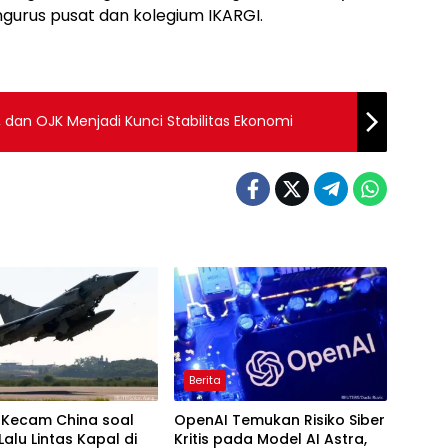
engurus pusat dan kolegium IKARGI.
, dan OJK Menjadi Kunci Stabilitas Ekonomi
Berita
 Kecam China soal
OpenAI Temukan Risiko Siber
Lalu Lintas Kapal di
Kritis pada Model AI Astra,