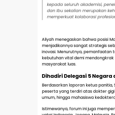
kepada seluruh akademisi, peneli
dan Ibu sekalian merupakan ke
memperkuat kolaborasi profesiona
​Aliyah menegaskan bahwa posisi M
menjadikannya sangat strategis se
inovasi. Menurutnya, pemanfaatan 
kebutuhan vital demi mendongkrak 
masyarakat luas.
Dihadiri Delegasi 5 Negara 
​Berdasarkan laporan ketua panitia, SI
peserta yang terdiri atas dokter gigi 
umum, hingga mahasiswa kedokteran g
​Istimewanya, forum ini juga mempe
yakni Indonesia, Jepang, Malaysia, B