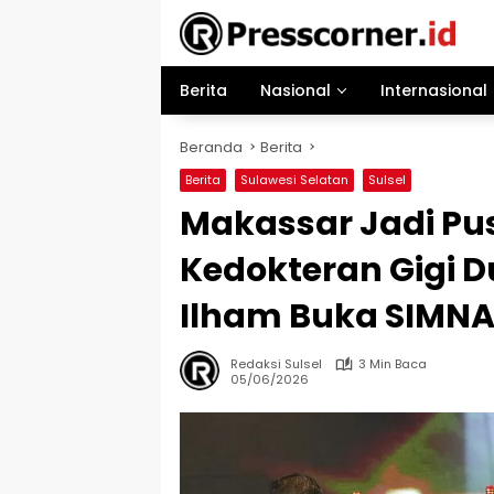
Langsung
ke
konten
Berita
Nasional
Internasional
Beranda
Berita
Berita
Sulawesi Selatan
Sulsel
Makassar Jadi Pus
Kedokteran Gigi D
Ilham Buka SIMNAS
Redaksi Sulsel
3 Min Baca
05/06/2026