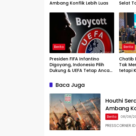
Ambang Konflik Lebih Luas
Selat T
Berita
Berita
Presiden FIFA Infantino
Chatib B
Digoyang, Indonesia Pilih
Tak Me
Dukung & UEFA Tetap Ancam
tetapi
Boikot
Baca Juga
Houthi Ser
Ambang Kon
Berita
08/08/2
PRESSCORNER.ID 