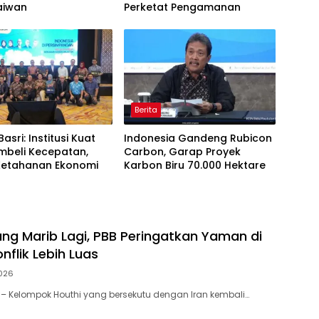
aiwan
Perketat Pengamanan
Berita
asri: Institusi Kuat
Indonesia Gandeng Rubicon
mbeli Kecepatan,
Carbon, Garap Proyek
 Ketahanan Ekonomi
Karbon Biru 70.000 Hektare
ang Marib Lagi, PBB Peringatkan Yaman di
flik Lebih Luas
026
– Kelompok Houthi yang bersekutu dengan Iran kembali…