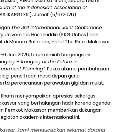
kassar, Aliyah Mustika Ilham, secara resmi
ium of the Indonesian Association of
S IKARGI XIII), Jumat (5/6/2026).
engan
The 3rd International Joint Conference
gi Universitas Hasanuddin (FKG Unhas) dan
t di Macora Ballroom, Hotel The Rinra Makassar.
6 Juni 2026, forum ilmiah bergengsi ini
maging – Imaging of the Future in
Treatment Planning”
. Fokus utama pembahasan
logi pencitraan masa depan guna
serta perencanaan perawatan gigi dan mulut.
 Ilham menyampaikan apresiasi sekaligus
akassar yang berhalangan hadir karena agenda
ikan Pemkot Makassar memberikan dukungan
iatan akademis internasional ini.
akassar, kami mengucapkan selamat datang