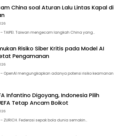
am China soal Aturan Lalu Lintas Kapal di
an
026
D – TAIPEI. Taiwan mengecam langkah China yang…
ukan Risiko Siber Kritis pada Model AI
rketat Pengamanan
026
 – OpenAI mengungkapkan adanya potensi risiko keamanan
FA Infantino Digoyang, Indonesia Pilih
UEFA Tetap Ancam Boikot
026
 – ZURICH. Federasi sepak bola dunia semakin…