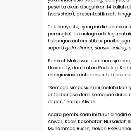
peserta akan disuguhkan 14 kuliah u
(
workshop
), presentasi ilmiah, hin
​Tak hanya itu, ajang ini dimeriahkan
perangkat teknologi radiologi muta
hubungan antarinstitusi, panitia j
seperti
gala dinner, sunset sailing,
​Pemkot Makassar pun memuji sinerg
University, dan Ikatan Radiologi Ked
menginisiasi konferensi internasional 
​“Semoga simposium ini melahirka
antarbangsa demi kemajuan dunia ri
depan,” harap Aliyah.
​Acara pembukaan ini turut dihadiri 
Anwar, Kadis Kesehatan Nursaidah Sir
Muhammad Ruslin, Dekan FKG Unhas dr