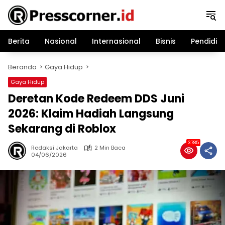
Langsung
ke
konten
Berita
Nasional
Internasional
Bisnis
Pendidik
Beranda
Gaya Hidup
Gaya Hidup
Deretan Kode Redeem DDS Juni
2026: Klaim Hadiah Langsung
Sekarang di Roblox
3785
Redaksi Jakarta
2 Min Baca
04/06/2026