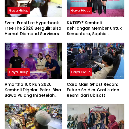
Gaya Hidup
Gaya Hidup
Event Frostfire Hyperbook
KATSEYE Kembali
Free Fire 2026 Bergulir: Bisa
Kehilangan Member untuk
Hemat Diamond Survivors
Sementara, Sophia
Laforteza Hiatus
Gaya Hidup
Gaya Hidup
Amartha 10X Run 2026
Cara Main Ghost Recon:
Kembali Digelar, Pelari Bisa
Future Soldier Gratis dan
Bawa Pulang Ini Setelah
Resmi dari Ubisoft
Race