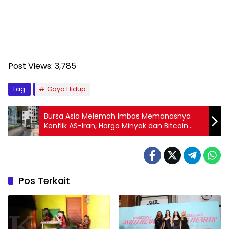
Post Views:
3,785
Tag:
Gaya Hidup
Bursa Asia Melemah Imbas Memanasnya
Konflik AS-Iran, Harga Minyak dan Bitcoin
Turun
Pos Terkait