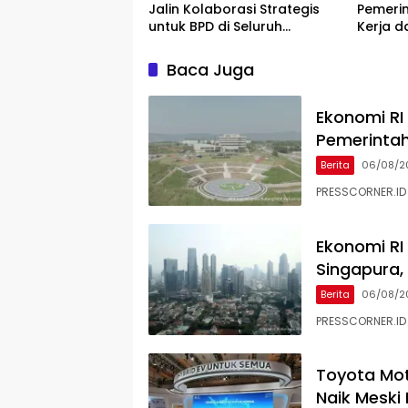
Jalin Kolaborasi Strategis
Pemerin
untuk BPD di Seluruh
Kerja d
Indonesia
Memba
Baca Juga
Ekonomi RI
Pemerintah 
Berita
06/08/2
PRESSCORNER.ID
Ekonomi RI
Singapura
Berita
06/08/2
PRESSCORNER.ID
Toyota Mot
Naik Meski