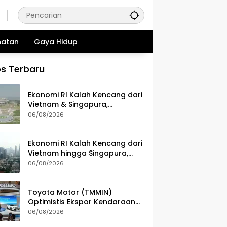
hatan
Gaya Hidup
s Terbaru
Ekonomi RI Kalah Kencang dari
Vietnam & Singapura,
Pemerintah Benahi Iklim
06/08/2026
Investasi
Ekonomi RI Kalah Kencang dari
Vietnam hingga Singapura,
Apa Penyebabnya?
06/08/2026
Toyota Motor (TMMIN)
Optimistis Ekspor Kendaraan
Naik Meski Dibayangi
06/08/2026
Geopolitik