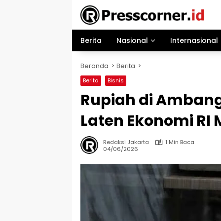
Langsung
ke
konten
Berita
Nasional
Internasional
Beranda
Berita
Berita
Bisnis
Rupiah di Ambang 
Laten Ekonomi RI 
Redaksi Jakarta
1 Min Baca
04/06/2026