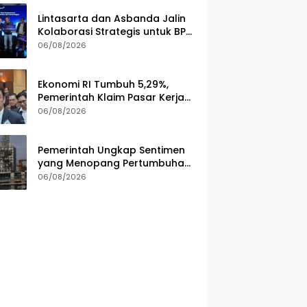
Lintasarta dan Asbanda Jalin
Kolaborasi Strategis untuk BPD
di Seluruh Indonesia
06/08/2026
Ekonomi RI Tumbuh 5,29%,
Pemerintah Klaim Pasar Kerja
dan Kesejahteraan Membaik
06/08/2026
Pemerintah Ungkap Sentimen
yang Menopang Pertumbuhan
Ekonomi Kuartal II-2026
06/08/2026