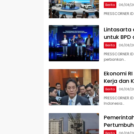
Berita
06/08/2
PRESSCORNER.ID 
Lintasarta
untuk BPD d
Berita
06/08/2
PRESSCORNER.ID 
perbankan…
Ekonomi RI
Kerja dan 
Berita
06/08/2
PRESSCORNER.ID
Indonesia…
Pemerinta
Pertumbuha
Berita
06/08/2