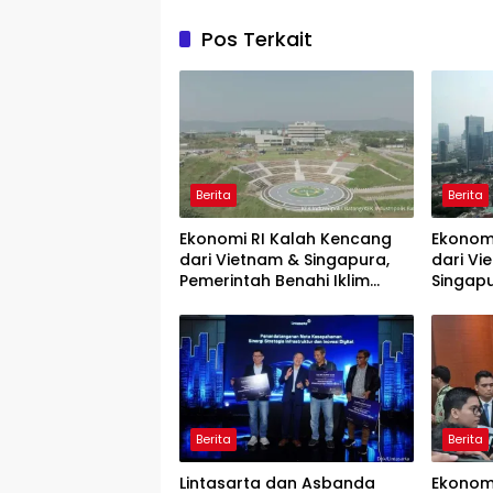
Pos Terkait
Berita
Berita
Ekonomi RI Kalah Kencang
Ekonom
dari Vietnam & Singapura,
dari Vi
Pemerintah Benahi Iklim
Singap
Investasi
Penyeb
Berita
Berita
Lintasarta dan Asbanda
Ekonom