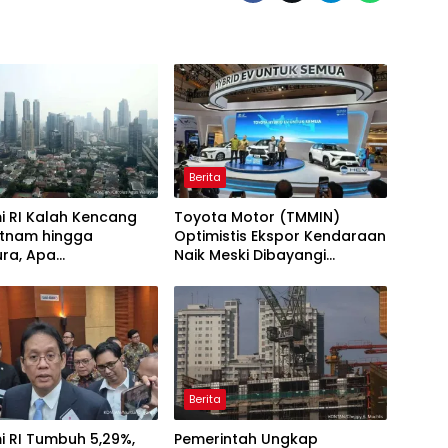
Berita
i RI Kalah Kencang
Toyota Motor (TMMIN)
etnam hingga
Optimistis Ekspor Kendaraan
ura, Apa
Naik Meski Dibayangi
abnya?
Geopolitik
Berita
i RI Tumbuh 5,29%,
Pemerintah Ungkap