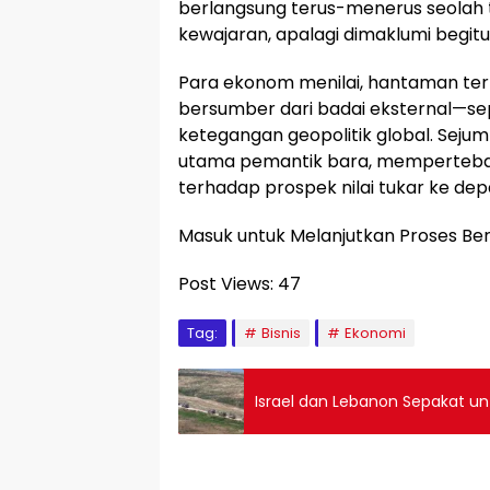
berlangsung terus-menerus seolah t
kewajaran, apalagi dimaklumi begitu 
Para ekonom menilai, hantaman ter
bersumber dari badai eksternal—sep
ketegangan geopolitik global. Seju
utama pemantik bara, memperteba
terhadap prospek nilai tukar ke dep
Masuk untuk Melanjutkan Proses Be
Post Views:
47
Tag:
Bisnis
Ekonomi
Israel dan Lebanon Sepakat un