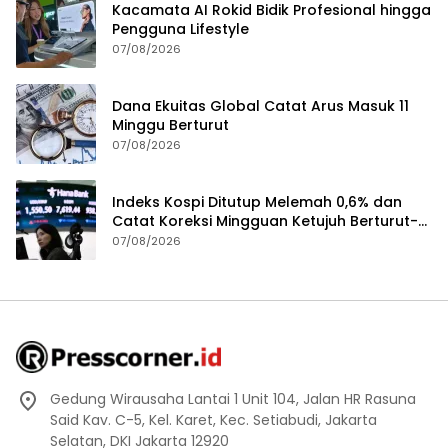
Kacamata AI Rokid Bidik Profesional hingga
Pengguna Lifestyle
07/08/2026
Dana Ekuitas Global Catat Arus Masuk 11
Minggu Berturut
07/08/2026
Indeks Kospi Ditutup Melemah 0,6% dan
Catat Koreksi Mingguan Ketujuh Berturut-
turut
07/08/2026
Gedung Wirausaha Lantai 1 Unit 104, Jalan HR Rasuna
Said Kav. C-5, Kel. Karet, Kec. Setiabudi, Jakarta
Selatan, DKI Jakarta 12920