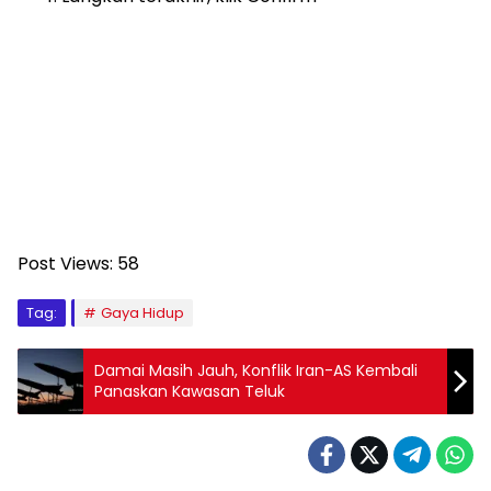
Post Views:
58
Tag:
Gaya Hidup
Damai Masih Jauh, Konflik Iran-AS Kembali
Panaskan Kawasan Teluk