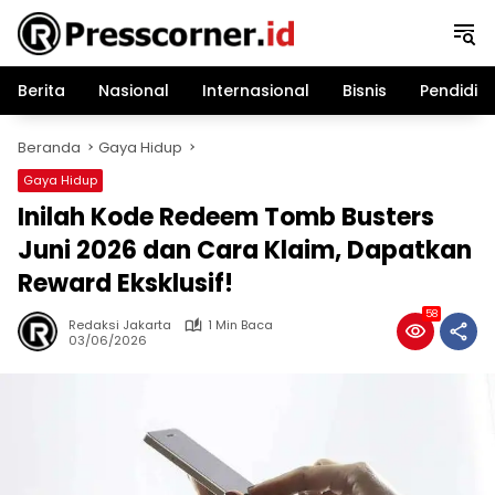
Langsung
ke
konten
Berita
Nasional
Internasional
Bisnis
Pendidik
Beranda
Gaya Hidup
Gaya Hidup
Inilah Kode Redeem Tomb Busters
Juni 2026 dan Cara Klaim, Dapatkan
Reward Eksklusif!
58
Redaksi Jakarta
1 Min Baca
03/06/2026