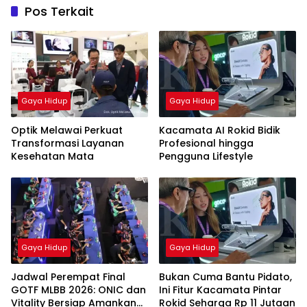
Pos Terkait
Gaya Hidup
Gaya Hidup
Optik Melawai Perkuat
Kacamata AI Rokid Bidik
Transformasi Layanan
Profesional hingga
Kesehatan Mata
Pengguna Lifestyle
Gaya Hidup
Gaya Hidup
Jadwal Perempat Final
Bukan Cuma Bantu Pidato,
GOTF MLBB 2026: ONIC dan
Ini Fitur Kacamata Pintar
Vitality Bersiap Amankan
Rokid Seharga Rp 11 Jutaan