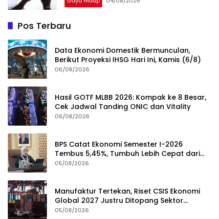
Gaya Hidup
04/08/2026
Pos Terbaru
Data Ekonomi Domestik Bermunculan,
Berikut Proyeksi IHSG Hari Ini, Kamis (6/8)
06/08/2026
Hasil GOTF MLBB 2026: Kompak ke 8 Besar,
Cek Jadwal Tanding ONIC dan Vitality
06/08/2026
BPS Catat Ekonomi Semester I-2026
Tembus 5,45%, Tumbuh Lebih Cepat dari
Tahun 2025
05/08/2026
Manufaktur Tertekan, Riset CSIS Ekonomi
Global 2027 Justru Ditopang Sektor
Teknologi
05/08/2026