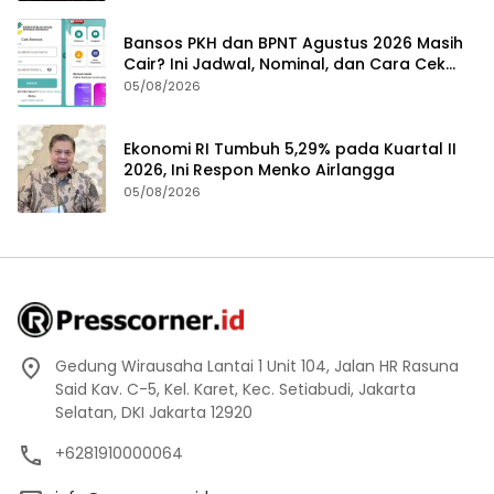
Bansos PKH dan BPNT Agustus 2026 Masih
Cair? Ini Jadwal, Nominal, dan Cara Cek
Penerima
05/08/2026
Ekonomi RI Tumbuh 5,29% pada Kuartal II
2026, Ini Respon Menko Airlangga
05/08/2026
Gedung Wirausaha Lantai 1 Unit 104, Jalan HR Rasuna
Said Kav. C-5, Kel. Karet, Kec. Setiabudi, Jakarta
Selatan, DKI Jakarta 12920
+6281910000064