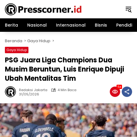
Langsung
ke
konten
Berita
Nasional
Internasional
Bisnis
Pendidik
Beranda
Gaya Hidup
Gaya Hidup
PSG Juara Liga Champions Dua
Musim Beruntun, Luis Enrique Dipuji
Ubah Mentalitas Tim
54
Redaksi Jakarta
4 Min Baca
31/05/2026