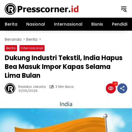
Langsung
ke
konten
Berita
Nasional
Internasional
Bisnis
Pendidik
Beranda
Berita
Berita
Internasional
Dukung Industri Tekstil, India Hapus
Bea Masuk Impor Kapas Selama
Lima Bulan
48
Redaksi Jakarta
3 Min Baca
31/05/2026