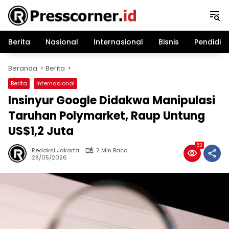
Langsung
ke
konten
Berita
Nasional
Internasional
Bisnis
Pendidik
Beranda
Berita
Berita
Internasional
Insinyur Google Didakwa Manipulasi
Taruhan Polymarket, Raup Untung
US$1,2 Juta
53
Redaksi Jakarta
2 Min Baca
28/05/2026