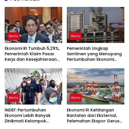
Berita
Berita
Ekonomi RI Tumbuh 5,29%,
Pemerintah Ungkap
Pemerintah Klaim Pasar
Sentimen yang Menopang
Kerja dan Kesejahteraan
Pertumbuhan Ekonomi
Membaik
Kuartal II-2026
Berita
Berita
INDEF: Pertumbuhan
Ekonomi RI Kehilangan
Ekonomi Lebih Banyak
Bantalan dari Eksternal,
Dinikmati Kelompok
Pelemahan Ekspor Gerus
Masyarakat Kelas Atas
Pertumbuhan