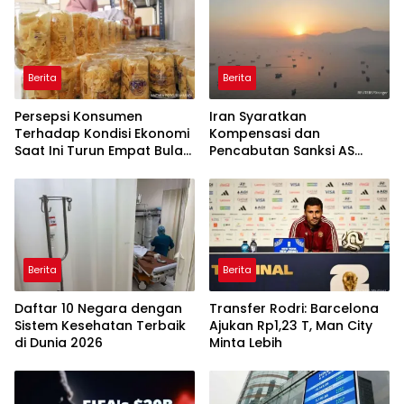
Berita
Berita
Persepsi Konsumen
Iran Syaratkan
Terhadap Kondisi Ekonomi
Kompensasi dan
Saat Ini Turun Empat Bulan
Pencabutan Sanksi AS
Berturut-Turut
untuk Buka Selat Hormuz
Berita
Berita
Daftar 10 Negara dengan
Transfer Rodri: Barcelona
Sistem Kesehatan Terbaik
Ajukan Rp1,23 T, Man City
di Dunia 2026
Minta Lebih