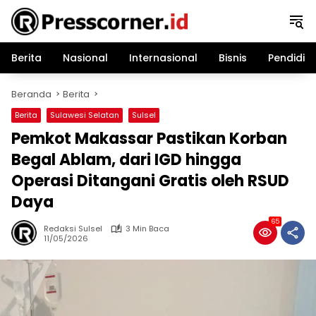
Langsung
ke
konten
Berita
Nasional
Internasional
Bisnis
Pendidik
Beranda
Berita
Berita
Sulawesi Selatan
Sulsel
Pemkot Makassar Pastikan Korban
Begal Ablam, dari IGD hingga
Operasi Ditangani Gratis oleh RSUD
Daya
65
Redaksi Sulsel
3 Min Baca
11/05/2026