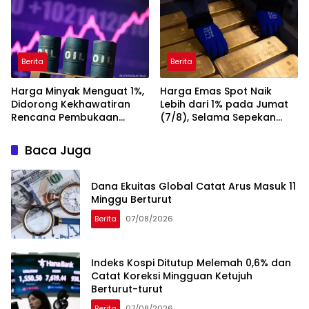
Berita
Berita
Harga Minyak Menguat 1%,
Harga Emas Spot Naik
Didorong Kekhawatiran
Lebih dari 1% pada Jumat
Rencana Pembukaan
(7/8), Selama Sepekan
Kembali Selat Hormuz
Sudah Melejit 6%
Baca Juga
Dana Ekuitas Global Catat Arus Masuk 11
Minggu Berturut
Berita
07/08/2026
Indeks Kospi Ditutup Melemah 0,6% dan
Catat Koreksi Mingguan Ketujuh
Berturut-turut
Berita
07/08/2026