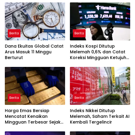
Berita
Berita
Dana Ekuitas Global Catat
Indeks Kospi Ditutup
Arus Masuk 11 Minggu
Melemah 0,6% dan Catat
Berturut
Koreksi Mingguan Ketujuh
Berturut-turut
Berita
Berita
Harga Emas Bersiap
Indeks Nikkei Ditutup
Mencatat Kenaikan
Melemah, Saham Terkait AI
Mingguan Terbesar Sejak
Kembali Tergelincir
Januari