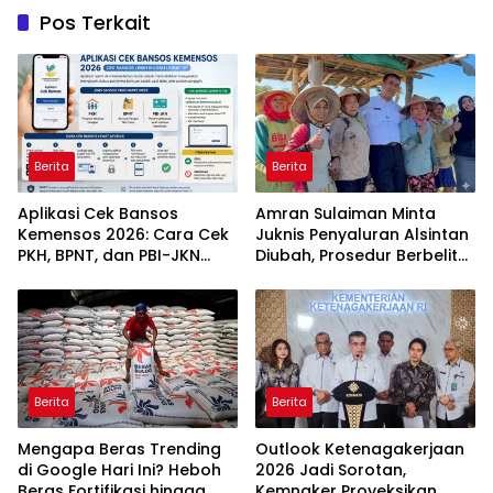
Pos Terkait
Berita
Berita
Aplikasi Cek Bansos
Amran Sulaiman Minta
Kemensos 2026: Cara Cek
Juknis Penyaluran Alsintan
PKH, BPNT, dan PBI-JKN
Diubah, Prosedur Berbelit
Lewat HP
Harus Dipangkas
Berita
Berita
Mengapa Beras Trending
Outlook Ketenagakerjaan
di Google Hari Ini? Heboh
2026 Jadi Sorotan,
Beras Fortifikasi hingga
Kemnaker Proyeksikan