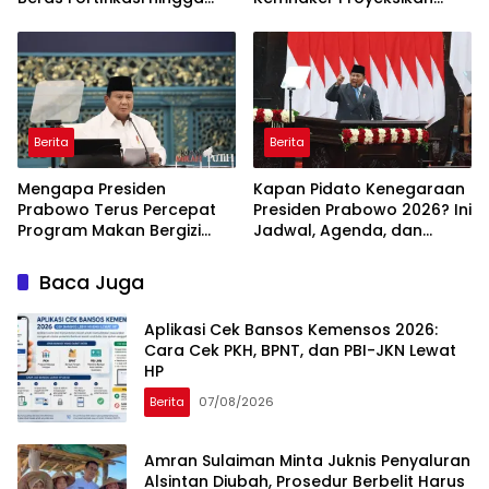
Sidak Bulog Jadi Sorotan
Jutaan Peluang Kerja Baru
Berita
Berita
Mengapa Presiden
Kapan Pidato Kenegaraan
Prabowo Terus Percepat
Presiden Prabowo 2026? Ini
Program Makan Bergizi
Jadwal, Agenda, dan
Gratis? Ini Target dan
Rangkaian Kegiatannya
Manfaatnya
Baca Juga
Aplikasi Cek Bansos Kemensos 2026:
Cara Cek PKH, BPNT, dan PBI-JKN Lewat
HP
Berita
07/08/2026
Amran Sulaiman Minta Juknis Penyaluran
Alsintan Diubah, Prosedur Berbelit Harus