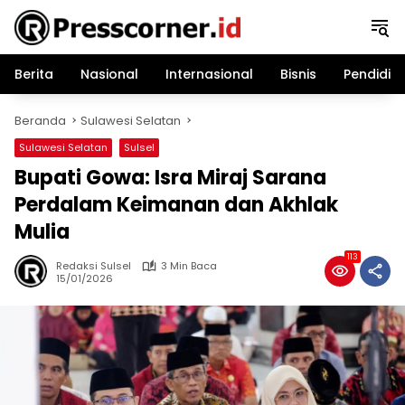
Langsung
ke
konten
Berita
Nasional
Internasional
Bisnis
Pendidik
Beranda
Sulawesi Selatan
Sulawesi Selatan
Sulsel
Bupati Gowa: Isra Miraj Sarana
Perdalam Keimanan dan Akhlak
Mulia
113
Redaksi Sulsel
3 Min Baca
15/01/2026