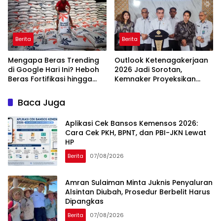
Berita
Berita
Mengapa Beras Trending
Outlook Ketenagakerjaan
di Google Hari Ini? Heboh
2026 Jadi Sorotan,
Beras Fortifikasi hingga
Kemnaker Proyeksikan
Sidak Bulog Jadi Sorotan
Jutaan Peluang Kerja Baru
Baca Juga
Aplikasi Cek Bansos Kemensos 2026:
Cara Cek PKH, BPNT, dan PBI-JKN Lewat
HP
Berita
07/08/2026
Amran Sulaiman Minta Juknis Penyaluran
Alsintan Diubah, Prosedur Berbelit Harus
Dipangkas
Berita
07/08/2026