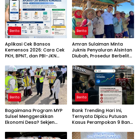
Berita
Berita
Aplikasi Cek Bansos
Amran Sulaiman Minta
Kemensos 2026: Cara Cek
Juknis Penyaluran Alsintan
PKH, BPNT, dan PBI-JKN
Diubah, Prosedur Berbelit
Lewat HP
Harus Dipangkas
Berita
Berita
Bagaimana Program MYP
Bank Trending Hari Ini,
Sulsel Menggerakkan
Ternyata Dipicu Putusan
Ekonomi Desa? Sekjen
Kasus Perampokan 9 Bank
APDESI Soroti Dampak
oleh Mantan Atlet Ohio
Infrastruktur
State