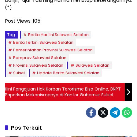
banjir,” ujar Tasming Hamid menutup keterangannya.
(*)
Post Views:
105
Tag:
Berita Hari Ini Sulawesi Selatan
Berita Terkini Sulawesi Selatan
Pemerintahan Provinsi Sulawesi Selatan
Pemprov Sulawesi Selatan
Provinsi Sulawesi Selatan
Sulawesi Selatan
Sulsel
Update Berita Sulawesi Selatan
Kini Pengajuan Hak Korban Terorisme Bisa Online, BNPT
Paparkan Mekanismenya di Kantor Gubernur Sulsel
Pos Terkait