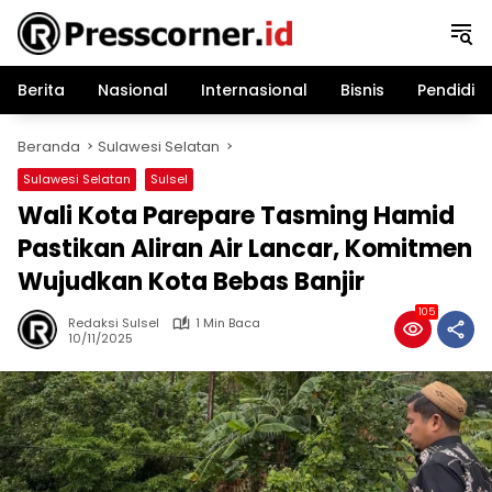
Langsung
ke
konten
Berita
Nasional
Internasional
Bisnis
Pendidik
Beranda
Sulawesi Selatan
Sulawesi Selatan
Sulsel
Wali Kota Parepare Tasming Hamid
Pastikan Aliran Air Lancar, Komitmen
Wujudkan Kota Bebas Banjir
105
Redaksi Sulsel
1 Min Baca
10/11/2025