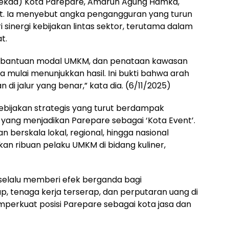
(Sekda) Kota Parepare, Amarun Agung Hamka,
t. Ia menyebut angka pengangguran yang turun
i sinergi kebijakan lintas sektor, terutama dalam
t.
, bantuan modal UMKM, dan penataan kawasan
 mulai menunjukkan hasil. Ini bukti bahwa arah
di jalur yang benar,” kata dia. (6/11/2025)
bijakan strategis yang turut berdampak
 yang menjadikan Parepare sebagai ‘Kota Event’.
n berskala lokal, regional, hingga nasional
kan ribuan pelaku UMKM di bidang kuliner,
r selalu memberi efek berganda bagi
, tenaga kerja terserap, dan perputaran uang di
mperkuat posisi Parepare sebagai kota jasa dan