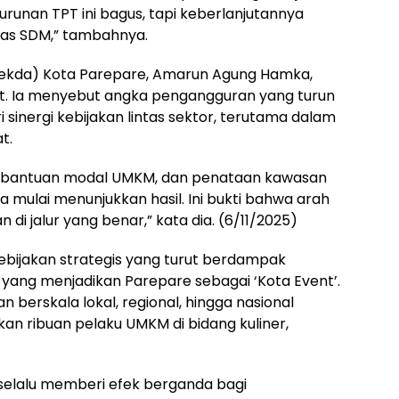
urunan TPT ini bagus, tapi keberlanjutannya
tas SDM,” tambahnya.
(Sekda) Kota Parepare, Amarun Agung Hamka,
t. Ia menyebut angka pengangguran yang turun
i sinergi kebijakan lintas sektor, terutama dalam
t.
, bantuan modal UMKM, dan penataan kawasan
 mulai menunjukkan hasil. Ini bukti bahwa arah
di jalur yang benar,” kata dia. (6/11/2025)
bijakan strategis yang turut berdampak
 yang menjadikan Parepare sebagai ‘Kota Event’.
n berskala lokal, regional, hingga nasional
kan ribuan pelaku UMKM di bidang kuliner,
r selalu memberi efek berganda bagi