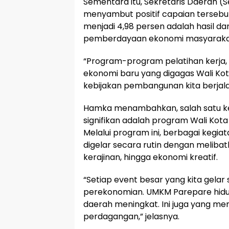
Sementara itu, Sekretaris Daerah 
menyambut positif capaian tersebu
menjadi 4,98 persen adalah hasil dar
pemberdayaan ekonomi masyaraka
“Program-program pelatihan kerja
ekonomi baru yang digagas Wali Kota
kebijakan pembangunan kita berjalan 
Hamka menambahkan, salah satu ke
signifikan adalah program Wali Kota
Melalui program ini, berbagai kegiata
digelar secara rutin dengan melibat
kerajinan, hingga ekonomi kreatif.
“Setiap event besar yang kita gela
perekonomian. UMKM Parepare hidup
daerah meningkat. Ini juga yang me
perdagangan,” jelasnya.