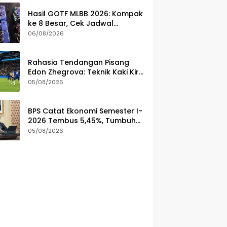
Hasil GOTF MLBB 2026: Kompak
ke 8 Besar, Cek Jadwal
Tanding ONIC dan Vitality
06/08/2026
Rahasia Tendangan Pisang
Edon Zhegrova: Teknik Kaki Kiri
yang Bungkam Chelsea
05/08/2026
BPS Catat Ekonomi Semester I-
2026 Tembus 5,45%, Tumbuh
Lebih Cepat dari Tahun 2025
05/08/2026