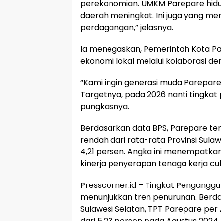
perekonomian. UMKM Parepare hidup
daerah meningkat. Ini juga yang me
perdagangan,” jelasnya.
Ia menegaskan, Pemerintah Kota P
ekonomi lokal melalui kolaborasi de
“Kami ingin generasi muda Parepare
Targetnya, pada 2026 nanti tingkat
pungkasnya.
Berdasarkan data BPS, Parepare ter
rendah dari rata-rata Provinsi Sula
4,21 persen. Angka ini menempatka
kinerja penyerapan tenaga kerja cuku
Presscorner.id – Tingkat Pengangg
menunjukkan tren penurunan. Berdas
Sulawesi Selatan, TPT Parepare per 
dari 5,23 persen pada Agustus 2024.