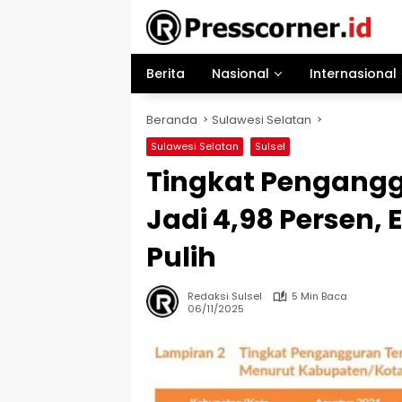
Langsung
ke
konten
Berita
Nasional
Internasional
Beranda
Sulawesi Selatan
Sulawesi Selatan
Sulsel
Tingkat Pengangg
Jadi 4,98 Persen,
Pulih
Redaksi Sulsel
5 Min Baca
06/11/2025