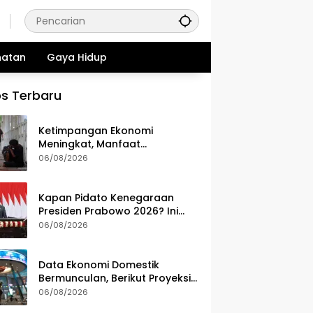
hatan
Gaya Hidup
s Terbaru
Ketimpangan Ekonomi
Meningkat, Manfaat
Pertumbuhan Dinikmati
06/08/2026
Kelompok Atas
Kapan Pidato Kenegaraan
Presiden Prabowo 2026? Ini
Jadwal, Agenda, dan
06/08/2026
Rangkaian Kegiatannya
Data Ekonomi Domestik
Bermunculan, Berikut Proyeksi
IHSG Hari Ini, Kamis (6/8)
06/08/2026