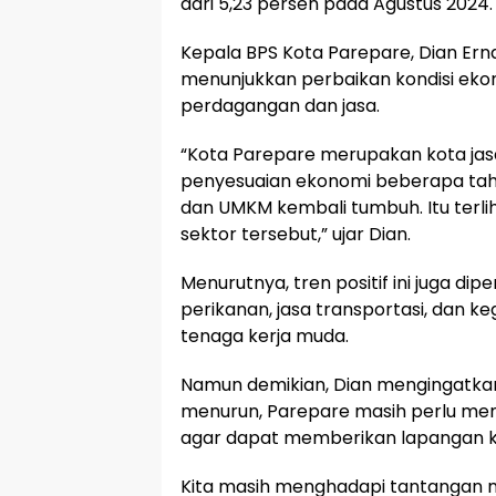
dari 5,23 persen pada Agustus 2024.
Kepala BPS Kota Parepare, Dian Er
menunjukkan perbaikan kondisi eko
perdagangan dan jasa.
“Kota Parepare merupakan kota ja
penyesuaian ekonomi beberapa tahun
dan UMKM kembali tumbuh. Itu terlih
sektor tersebut,” ujar Dian.
Menurutnya, tren positif ini juga dipe
perikanan, jasa transportasi, dan 
tenaga kerja muda.
Namun demikian, Dian mengingatk
menurun, Parepare masih perlu memp
agar dapat memberikan lapangan ker
Kita masih menghadapi tantangan m