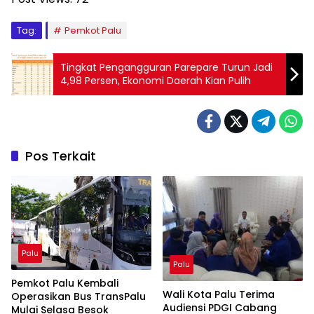
Tag:
Pemkot Palu
Tingkat Pengangguran Parepare Turun Jadi
4,98 Persen, Ekonomi Daerah Kian Pulih
Pos Terkait
Palu
Palu
Pemkot Palu Kembali
Wali Kota Palu Terima
Operasikan Bus TransPalu
Audiensi PDGI Cabang
Mulai Selasa Besok