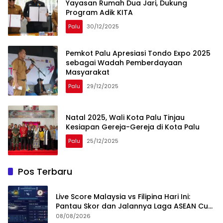
Yayasan Rumah Dua Jari, Dukung
Program Adik KITA
Palu
30/12/2025
Pemkot Palu Apresiasi Tondo Expo 2025
sebagai Wadah Pemberdayaan
Masyarakat
Palu
29/12/2025
Natal 2025, Wali Kota Palu Tinjau
Kesiapan Gereja-Gereja di Kota Palu
Palu
25/12/2025
Pos Terbaru
Live Score Malaysia vs Filipina Hari Ini:
Pantau Skor dan Jalannya Laga ASEAN Cup
2026
08/08/2026