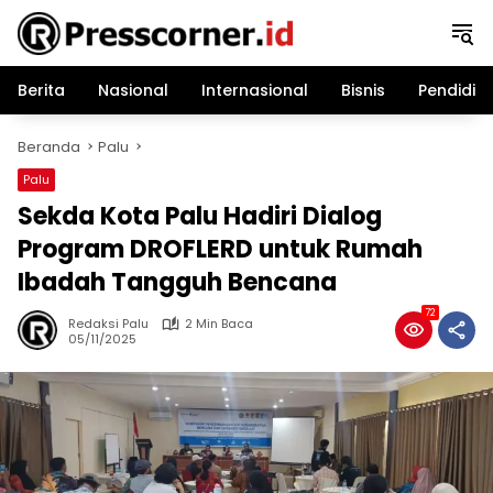
Langsung
ke
konten
Berita
Nasional
Internasional
Bisnis
Pendidik
Beranda
Palu
Palu
Sekda Kota Palu Hadiri Dialog
Program DROFLERD untuk Rumah
Ibadah Tangguh Bencana
72
Redaksi Palu
2 Min Baca
05/11/2025