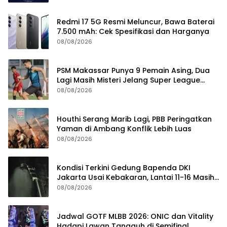
Redmi 17 5G Resmi Meluncur, Bawa Baterai
7.500 mAh: Cek Spesifikasi dan Harganya
08/08/2026
PSM Makassar Punya 9 Pemain Asing, Dua
Lagi Masih Misteri Jelang Super League
2026/2027
08/08/2026
Houthi Serang Marib Lagi, PBB Peringatkan
Yaman di Ambang Konflik Lebih Luas
08/08/2026
Kondisi Terkini Gedung Bapenda DKI
Jakarta Usai Kebakaran, Lantai 11-16 Masih
dalam Pendinginan
08/08/2026
Jadwal GOTF MLBB 2026: ONIC dan Vitality
Hadapi Lawan Tangguh di Semifinal