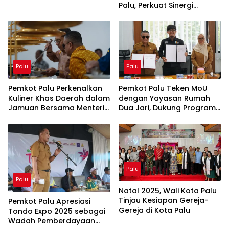
Palu, Perkuat Sinergi
Pelayanan Kesehatan Gigi
dan Mulut
Palu
Palu
Pemkot Palu Perkenalkan
Pemkot Palu Teken MoU
Kuliner Khas Daerah dalam
dengan Yayasan Rumah
Jamuan Bersama Menteri
Dua Jari, Dukung Program
Kebudayaan RI
Adik KITA
Palu
Palu
Natal 2025, Wali Kota Palu
Tinjau Kesiapan Gereja-
Pemkot Palu Apresiasi
Gereja di Kota Palu
Tondo Expo 2025 sebagai
Wadah Pemberdayaan