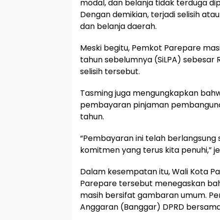
modal, dan belanja tidak terduga di
Dengan demikian, terjadi selisih ata
dan belanja daerah.
Meski begitu, Pemkot Parepare masi
tahun sebelumnya (SiLPA) sebesar R
selisih tersebut.
Tasming juga mengungkapkan bahwa
pembayaran pinjaman pembangunan 
tahun.
“Pembayaran ini telah berlangsung 
komitmen yang terus kita penuhi,” je
Dalam kesempatan itu, Wali Kota P
Parepare tersebut menegaskan bah
masih bersifat gambaran umum. Pem
Anggaran (Banggar) DPRD bersama