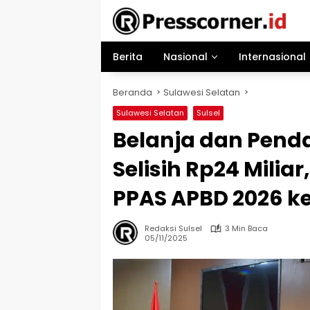
Langsung
ke
konten
Berita
Nasional
Internasional
Beranda
Sulawesi Selatan
Sulawesi Selatan
Sulsel
Belanja dan Pend
Selisih Rp24 Mili
PPAS APBD 2026 k
Redaksi Sulsel
3 Min Baca
05/11/2025