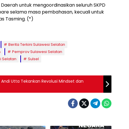
s Daerah untuk mengoordinasikan seluruh SKPD
pare selama masa pembahasan, kecuali untuk
s Tasming. (*)
Berita Terkini Sulawesi Selatan
n
Pemprov Sulawesi Selatan
i Selatan
Sulsel
 Andi Utta Tekankan Revolusi Mindset dan