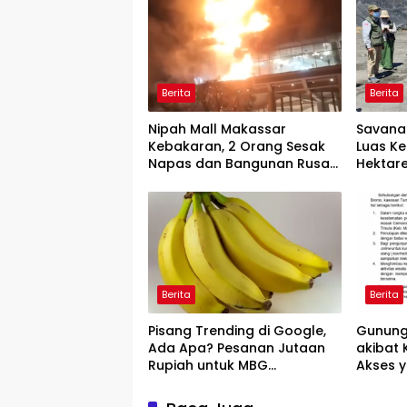
Berita
Berita
Nipah Mall Makassar
Savana
Kebakaran, 2 Orang Sesak
Luas K
Napas dan Bangunan Rusak
Hektare
Ringan
Berita
Berita
Pisang Trending di Google,
Gunung
Ada Apa? Pesanan Jutaan
akibat 
Rupiah untuk MBG
Akses y
Mendadak Batal