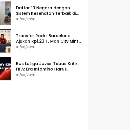
Daftar 10 Negara dengan
Sistem Kesehatan Terbaik di
Dunia 2026
10/08/2026
Transfer Rodri: Barcelona
Ajukan Rp1,23 T, Man City Minta
Lebih
10/08/2026
Bos LaLiga Javier Tebas Kritik
FIFA: Era Infantino Harus
Berakhir
10/08/2026