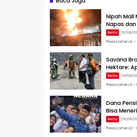
Baca Juga
Nipah Mall
Napas dan
Berita
10/08/2
Presscorner.id 
Savana Bro
Hektare: A
Berita
09/08/2
Presscorner.id 
Dana Pensi
Bisa Mener
Berita
09/08/2
Presscorner.id