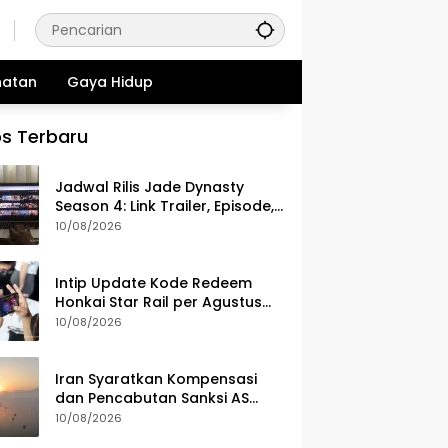
hatan
Gaya Hidup
s Terbaru
Jadwal Rilis Jade Dynasty
Season 4: Link Trailer, Episode,
hingga Spoiler
10/08/2026
Intip Update Kode Redeem
Honkai Star Rail per Agustus
2026: Ada Credit 10.000 Gratis
10/08/2026
Iran Syaratkan Kompensasi
dan Pencabutan Sanksi AS
untuk Buka Selat Hormuz
10/08/2026