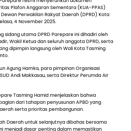
 Parepare resmi menyerahkan dokumen
ritas Plafon Anggaran Sementara (KUA-PPAS)
Dewan Perwakilan Rakyat Daerah (DPRD) Kota
Selasa, 4 November 2025.
ng sidang utama DPRD Parepare ini dihadiri oleh
ir, Wakil Ketua dan seluruh anggota DPRD, serta
ang dipimpin langsung oleh Wali Kota Tasming
nto.
run Agung Hamka, para pimpinan Organisasi
SUD Andi Makkasau, serta Direktur Perumda Air
epare Tasming Hamid menjelaskan bahwa
agian dari tahapan penyusunan APBD yang
aerah serta prioritas pembangunan.
tah Daerah untuk selanjutnya dibahas bersama
ini menjadi dasar penting dalam memastikan