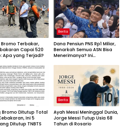
Berita
 Bromo Terbakar,
Dana Pensiun PNS Rp1 Miliar,
ebakaran Capai 520
Benarkah Semua ASN Bisa
: Apa yang Terjadi?
Menerimanya? Ini
Penjelasannya
Berita
 Bromo Ditutup Total
Ayah Messi Meninggal Dunia,
Kebakaran, Ini 5
Jorge Messi Tutup Usia 68
ang Ditutup TNBTS
Tahun di Rosario