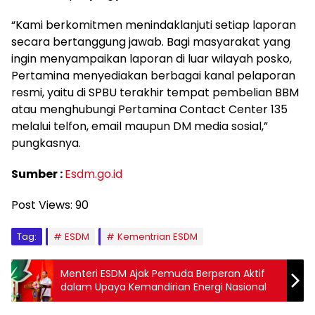
“Kami berkomitmen menindaklanjuti setiap laporan
secara bertanggung jawab. Bagi masyarakat yang
ingin menyampaikan laporan di luar wilayah posko,
Pertamina menyediakan berbagai kanal pelaporan
resmi, yaitu di SPBU terakhir tempat pembelian BBM
atau menghubungi Pertamina Contact Center 135
melalui telfon, email maupun DM media sosial,”
pungkasnya.
Sumber :
Esdm.go.id
Post Views:
90
Tag:
ESDM
Kementrian ESDM
Menteri ESDM Ajak Pemuda Berperan Aktif
dalam Upaya Kemandirian Energi Nasional