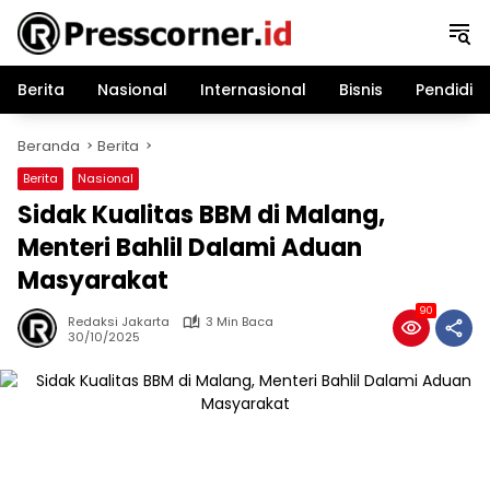
Langsung
ke
konten
Berita
Nasional
Internasional
Bisnis
Pendidik
Beranda
Berita
Berita
Nasional
Sidak Kualitas BBM di Malang,
Menteri Bahlil Dalami Aduan
Masyarakat
90
Redaksi Jakarta
3 Min Baca
30/10/2025