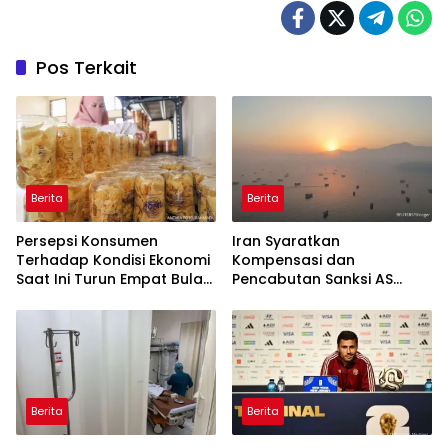
Pos Terkait
Berita
Berita
Persepsi Konsumen
Iran Syaratkan
Terhadap Kondisi Ekonomi
Kompensasi dan
Saat Ini Turun Empat Bulan
Pencabutan Sanksi AS
Berturut-Turut
untuk Buka Selat Hormuz
Berita
Berita