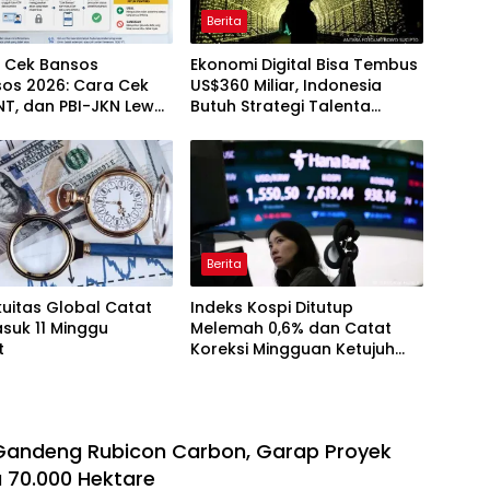
Berita
i Cek Bansos
Ekonomi Digital Bisa Tembus
os 2026: Cara Cek
US$360 Miliar, Indonesia
NT, dan PBI-JKN Lewat
Butuh Strategi Talenta
Nasional
Berita
uitas Global Catat
Indeks Kospi Ditutup
suk 11 Minggu
Melemah 0,6% dan Catat
t
Koreksi Mingguan Ketujuh
Berturut-turut
Gandeng Rubicon Carbon, Garap Proyek
u 70.000 Hektare