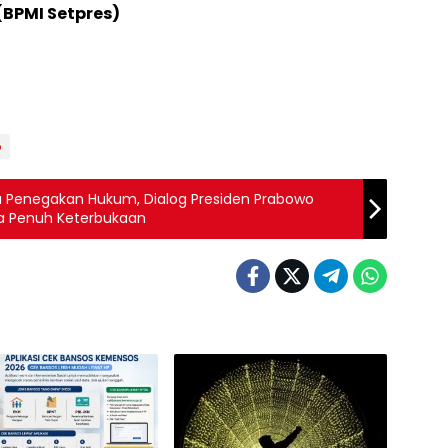
(BPMI Setpres)
b
a Penegakan Hukum, Dialog Presiden Prabowo
a Penuh Keterbukaan