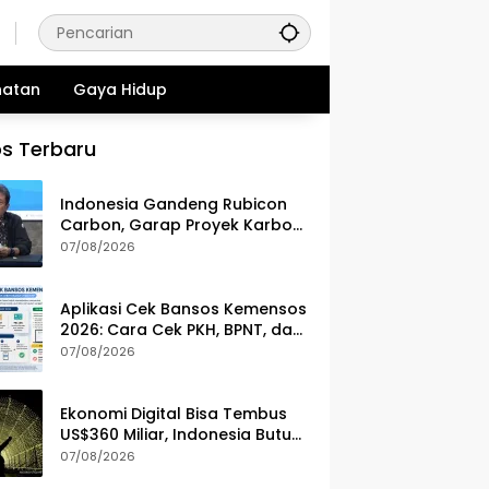
hatan
Gaya Hidup
s Terbaru
Indonesia Gandeng Rubicon
Carbon, Garap Proyek Karbon
Biru 70.000 Hektare
07/08/2026
Aplikasi Cek Bansos Kemensos
2026: Cara Cek PKH, BPNT, dan
PBI-JKN Lewat HP
07/08/2026
Ekonomi Digital Bisa Tembus
US$360 Miliar, Indonesia Butuh
Strategi Talenta Nasional
07/08/2026