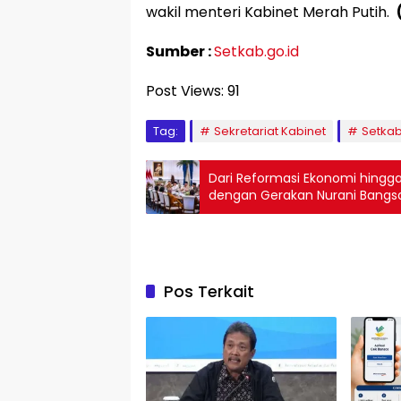
wakil menteri Kabinet Merah Putih.
Sumber :
Setkab.go.id
Post Views:
91
Tag:
Sekretariat Kabinet
Setka
Dari Reformasi Ekonomi hingg
dengan Gerakan Nurani Bangs
Pos Terkait