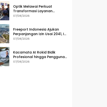
Optik Melawai Perkuat
Transformasi Layanan
Kesehatan Mata
07/08/2026
Freeport Indonesia Ajukan
Perpanjangan Izin Usai 2041, Ini
Alasannya
07/08/2026
Kacamata AI Rokid Bidik
Profesional hingga Pengguna
Lifestyle
07/08/2026