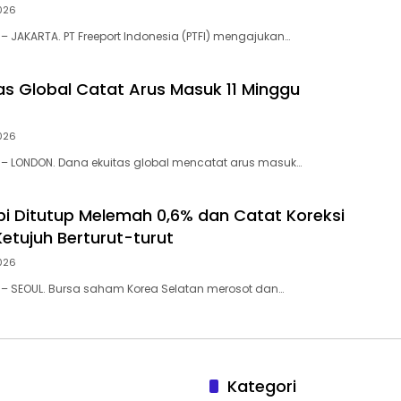
026
– JAKARTA. PT Freeport Indonesia (PTFI) mengajukan…
as Global Catat Arus Masuk 11 Minggu
026
 – LONDON. Dana ekuitas global mencatat arus masuk…
pi Ditutup Melemah 0,6% dan Catat Koreksi
etujuh Berturut-turut
026
 – SEOUL. Bursa saham Korea Selatan merosot dan…
Kategori