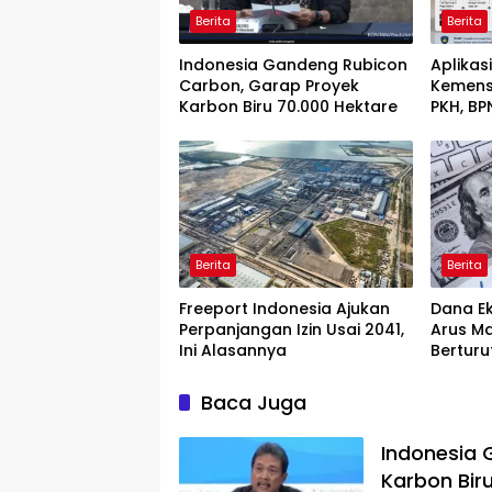
Berita
Berita
Indonesia Gandeng Rubicon
Aplikas
Carbon, Garap Proyek
Kemens
Karbon Biru 70.000 Hektare
PKH, BP
HP
Berita
Berita
Freeport Indonesia Ajukan
Dana Ek
Perpanjangan Izin Usai 2041,
Arus Ma
Ini Alasannya
Berturu
Baca Juga
Indonesia 
Karbon Bir