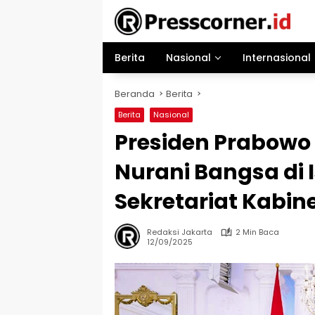
Langsung
ke
konten
Berita
Nasional
Internasional
Beranda
Berita
Berita
Nasional
Presiden Prabowo
Nurani Bangsa di 
Sekretariat Kabin
Redaksi Jakarta
2 Min Baca
12/09/2025