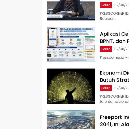
Berita
07/08/2
PRESSCORNER.ID 
Rubicon…
Aplikasi C
BPNT, dan 
Berita
07/08/2
Presscorner.id 
Ekonomi Dig
Butuh Stra
Berita
07/08/2
PRESSCORNER.ID
talenta nasiona
Freeport I
2041, Ini A