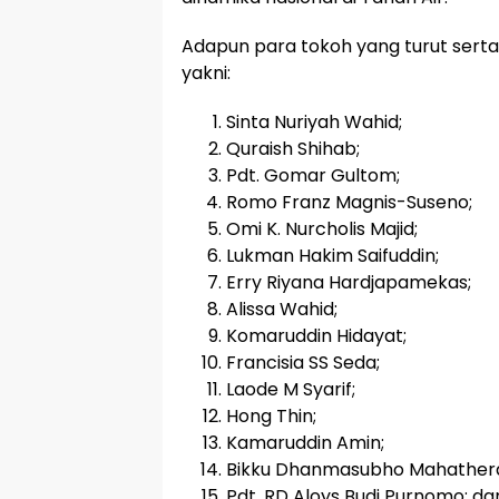
Adapun para tokoh yang turut ser
yakni:
Sinta Nuriyah Wahid;
⁠Quraish Shihab;
Pdt. Gomar Gultom;
⁠Romo Franz Magnis-Suseno;
Omi K. Nurcholis Majid;
⁠Lukman Hakim Saifuddin;
Erry Riyana Hardjapamekas;
Alissa Wahid;
Komaruddin Hidayat;
Francisia SS Seda;
Laode M Syarif;
Hong Thin;
Kamaruddin Amin;
Bikku Dhanmasubho Mahather
Pdt. RD Aloys Budi Purnomo; da