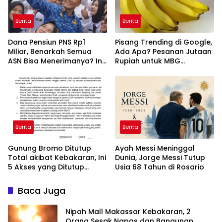
Berita
Berita
Dana Pensiun PNS Rp1
Pisang Trending di Google,
Miliar, Benarkah Semua
Ada Apa? Pesanan Jutaan
ASN Bisa Menerimanya? Ini
Rupiah untuk MBG
Penjelasannya
Mendadak Batal
Berita
Berita
Gunung Bromo Ditutup
Ayah Messi Meninggal
Total akibat Kebakaran, Ini
Dunia, Jorge Messi Tutup
5 Akses yang Ditutup
Usia 68 Tahun di Rosario
TNBTS
Baca Juga
Nipah Mall Makassar Kebakaran, 2
Orang Sesak Napas dan Bangunan