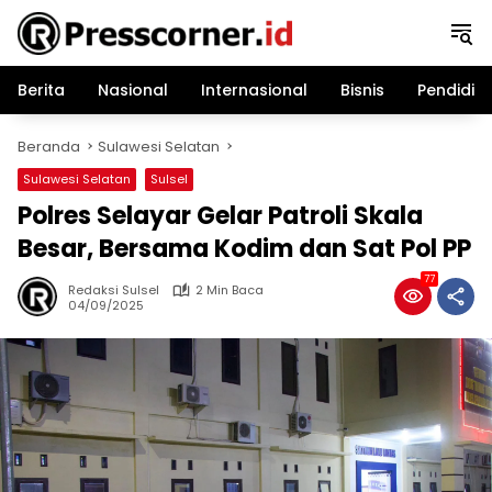
Langsung
ke
konten
Berita
Nasional
Internasional
Bisnis
Pendidik
Beranda
Sulawesi Selatan
Sulawesi Selatan
Sulsel
Polres Selayar Gelar Patroli Skala
Besar, Bersama Kodim dan Sat Pol PP
77
Redaksi Sulsel
2 Min Baca
04/09/2025