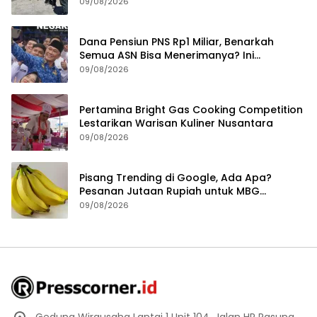
09/08/2026
Dana Pensiun PNS Rp1 Miliar, Benarkah
Semua ASN Bisa Menerimanya? Ini
Penjelasannya
09/08/2026
Pertamina Bright Gas Cooking Competition
Lestarikan Warisan Kuliner Nusantara
09/08/2026
Pisang Trending di Google, Ada Apa?
Pesanan Jutaan Rupiah untuk MBG
Mendadak Batal
09/08/2026