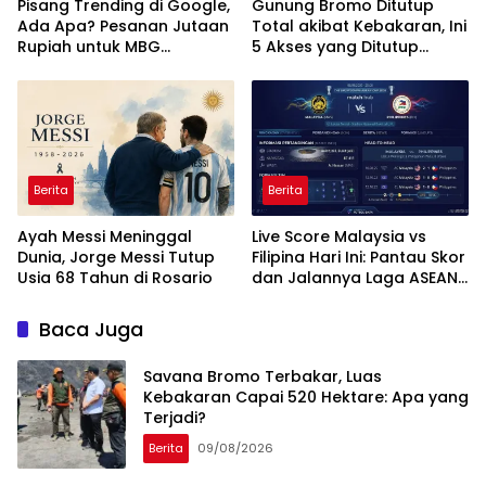
Pisang Trending di Google,
Gunung Bromo Ditutup
Ada Apa? Pesanan Jutaan
Total akibat Kebakaran, Ini
Rupiah untuk MBG
5 Akses yang Ditutup
Mendadak Batal
TNBTS
Berita
Berita
Ayah Messi Meninggal
Live Score Malaysia vs
Dunia, Jorge Messi Tutup
Filipina Hari Ini: Pantau Skor
Usia 68 Tahun di Rosario
dan Jalannya Laga ASEAN
Cup 2026
Baca Juga
Savana Bromo Terbakar, Luas
Kebakaran Capai 520 Hektare: Apa yang
Terjadi?
Berita
09/08/2026