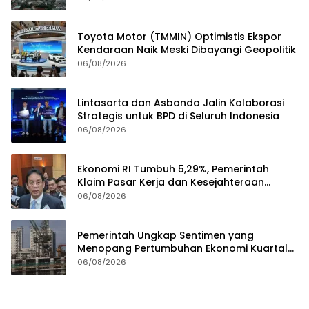
Toyota Motor (TMMIN) Optimistis Ekspor
Kendaraan Naik Meski Dibayangi Geopolitik
06/08/2026
Lintasarta dan Asbanda Jalin Kolaborasi
Strategis untuk BPD di Seluruh Indonesia
06/08/2026
Ekonomi RI Tumbuh 5,29%, Pemerintah
Klaim Pasar Kerja dan Kesejahteraan
Membaik
06/08/2026
Pemerintah Ungkap Sentimen yang
Menopang Pertumbuhan Ekonomi Kuartal
II-2026
06/08/2026