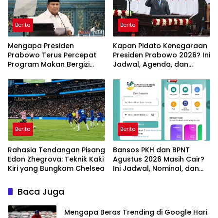
Berita
Berita
Mengapa Presiden
Kapan Pidato Kenegaraan
Prabowo Terus Percepat
Presiden Prabowo 2026? Ini
Program Makan Bergizi
Jadwal, Agenda, dan
Gratis? Ini Target dan
Rangkaian Kegiatannya
Manfaatnya
Berita
Berita
Rahasia Tendangan Pisang
Bansos PKH dan BPNT
Edon Zhegrova: Teknik Kaki
Agustus 2026 Masih Cair?
Kiri yang Bungkam Chelsea
Ini Jadwal, Nominal, dan
Cara Cek Penerima
Baca Juga
Mengapa Beras Trending di Google Hari