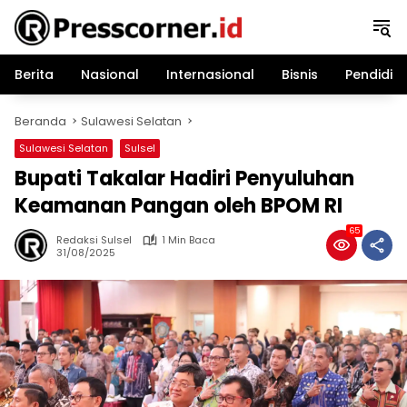
Langsung
ke
konten
Berita
Nasional
Internasional
Bisnis
Pendidik
Beranda
Sulawesi Selatan
Sulawesi Selatan
Sulsel
Bupati Takalar Hadiri Penyuluhan
Keamanan Pangan oleh BPOM RI
65
Redaksi Sulsel
1 Min Baca
31/08/2025