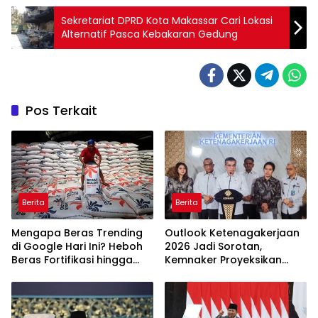
Sekretariat DPRD Kota Makassar Cari Lokasi
Alternatif Pasca Kebakaran Gedung
Pos Terkait
Berita
Berita
Mengapa Beras Trending
Outlook Ketenagakerjaan
di Google Hari Ini? Heboh
2026 Jadi Sorotan,
Beras Fortifikasi hingga
Kemnaker Proyeksikan
Sidak Bulog Jadi Sorotan
Jutaan Peluang Kerja Baru