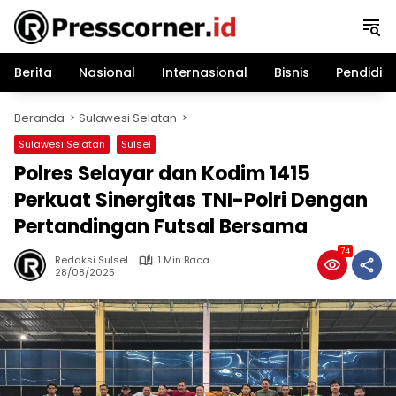
Langsung
ke
konten
Berita
Nasional
Internasional
Bisnis
Pendidik
Beranda
Sulawesi Selatan
Sulawesi Selatan
Sulsel
Polres Selayar dan Kodim 1415
Perkuat Sinergitas TNI-Polri Dengan
Pertandingan Futsal Bersama
74
Redaksi Sulsel
1 Min Baca
28/08/2025