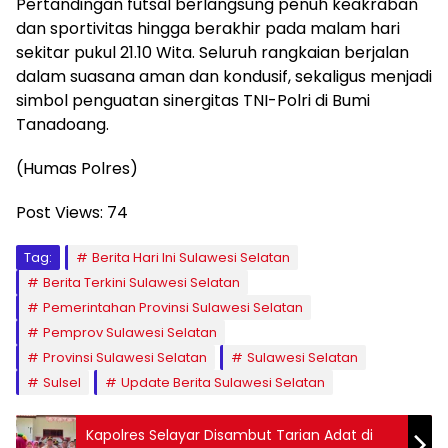
Pertandingan futsal berlangsung penuh keakraban
dan sportivitas hingga berakhir pada malam hari
sekitar pukul 21.10 Wita. Seluruh rangkaian berjalan
dalam suasana aman dan kondusif, sekaligus menjadi
simbol penguatan sinergitas TNI-Polri di Bumi
Tanadoang.
(Humas Polres)
Post Views:
74
Tag:
Berita Hari Ini Sulawesi Selatan
Berita Terkini Sulawesi Selatan
Pemerintahan Provinsi Sulawesi Selatan
Pemprov Sulawesi Selatan
Provinsi Sulawesi Selatan
Sulawesi Selatan
Sulsel
Update Berita Sulawesi Selatan
Kapolres Selayar Disambut Tarian Adat di