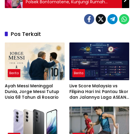
Polsek Bontomatene, Kunjungi Rumah
Warga Kurang Mampu
Pos Terkait
Berita
Berita
Ayah Messi Meninggal
Live Score Malaysia vs
Dunia, Jorge Messi Tutup
Filipina Hari Ini: Pantau Skor
Usia 68 Tahun di Rosario
dan Jalannya Laga ASEAN
Cup 2026