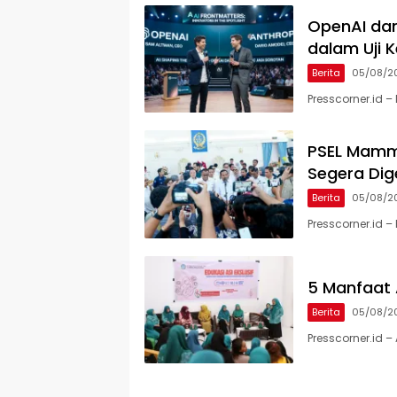
OpenAI dan
dalam Uji 
Berita
05/08/2
Presscorner.id 
PSEL Mammi
Segera Dig
Berita
05/08/2
Presscorner.id –
5 Manfaat A
Berita
05/08/2
Presscorner.id –