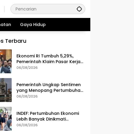
hatan
Gaya Hidup
s Terbaru
Ekonomi RI Tumbuh 5,29%,
Pemerintah Klaim Pasar Kerja
dan Kesejahteraan Membaik
06/08/2026
Pemerintah Ungkap Sentimen
yang Menopang Pertumbuhan
Ekonomi Kuartal II-2026
06/08/2026
INDEF: Pertumbuhan Ekonomi
Lebih Banyak Dinikmati
Kelompok Masyarakat Kelas
06/08/2026
Atas