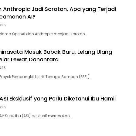
 Anthropic Jadi Sorotan, Apa yang Terjadi
Keamanan AI?
026
– Nama OpenAI dan Anthropic menjadi sorotan…
nasata Masuk Babak Baru, Lelang Ulang
elar Lewat Danantara
026
 Proyek Pembangkit Listrik Tenaga Sampah (PSEL)…
SI Eksklusif yang Perlu Diketahui Ibu Hamil
026
 Air Susu Ibu (ASI) eksklusif merupakan…