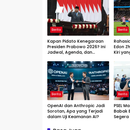
Berita
Berita
Kapan Pidato Kenegaraan
Rahasi
Presiden Prabowo 2026? Ini
Edon Zh
Jadwal, Agenda, dan
Kiri y
Rangkaian Kegiatannya
Berita
Berita
OpenAI dan Anthropic Jadi
PSEL M
Sorotan, Apa yang Terjadi
Babak B
dalam Uji Keamanan AI?
Segera 
Danant