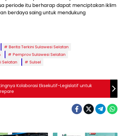
 periode itu berharap dapat menciptakan iklim
 dan berdaya saing untuk mendukung
Berita Terkini Sulawesi Selatan
n
Pemprov Sulawesi Selatan
i Selatan
Sulsel
gnya Kolaborasi Eksekutif-Legislatif untuk
repare