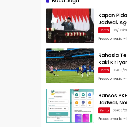
Baca Juga
Kapan Pida
Jadwal, Ag
Berita
06/08/2
Presscorner.id 
Rahasia Te
Kaki Kiri 
Berita
05/08/2
Presscorner.id 
Bansos PKH
Jadwal, No
Berita
05/08/2
Presscorner.id 