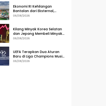
Ekonomi RI Kehilangan
Bantalan dari Eksternal,
Pelemahan Ekspor Gerus
06/08/2026
Pertumbuhan
Kilang Minyak Korea Selatan
dan Jepang Membeli Minyak
Mentah dari AS
06/08/2026
UEFA Terapkan Dua Aturan
Baru di Liga Champions Musim
2026/2027, Ini Detailnya
06/08/2026