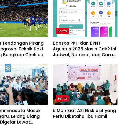
Berita
a Tendangan Pisang
Bansos PKH dan BPNT
egrova: Teknik Kaki
Agustus 2026 Masih Cair? Ini
ang Bungkam Chelsea
Jadwal, Nominal, dan Cara
Cek Penerima
Berita
amminasata Masuk
5 Manfaat ASI Eksklusif yang
aru, Lelang Ulang
Perlu Diketahui Ibu Hamil
Digelar Lewat
ara