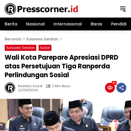
Langsung
ke
konten
Berita
Nasional
Internasional
Bisnis
Pendidik
Beranda
Sulawesi Selatan
Sulawesi Selatan
Sulsel
Wali Kota Parepare Apresiasi DPRD
atas Persetujuan Tiga Ranperda
Perlindungan Sosial
80
Redaksi Sulsel
2 Min Baca
22/08/2025