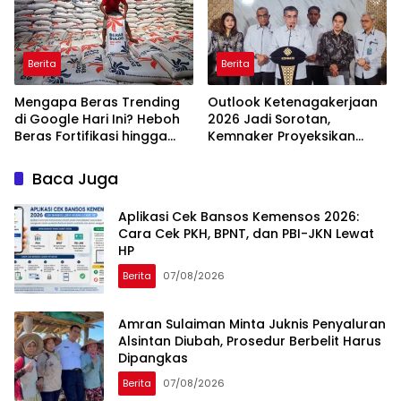
Berita
Berita
Mengapa Beras Trending
Outlook Ketenagakerjaan
di Google Hari Ini? Heboh
2026 Jadi Sorotan,
Beras Fortifikasi hingga
Kemnaker Proyeksikan
Sidak Bulog Jadi Sorotan
Jutaan Peluang Kerja Baru
Baca Juga
Aplikasi Cek Bansos Kemensos 2026:
Cara Cek PKH, BPNT, dan PBI-JKN Lewat
HP
Berita
07/08/2026
Amran Sulaiman Minta Juknis Penyaluran
Alsintan Diubah, Prosedur Berbelit Harus
Dipangkas
Berita
07/08/2026