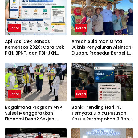
Berita
Berita
Aplikasi Cek Bansos
Amran Sulaiman Minta
Kemensos 2026: Cara Cek
Juknis Penyaluran Alsintan
PKH, BPNT, dan PBI-JKN
Diubah, Prosedur Berbelit
Lewat HP
Harus Dipangkas
Berita
Berita
Bagaimana Program MYP
Bank Trending Hari Ini,
Sulsel Menggerakkan
Ternyata Dipicu Putusan
Ekonomi Desa? Sekjen
Kasus Perampokan 9 Bank
APDESI Soroti Dampak
oleh Mantan Atlet Ohio
Infrastruktur
State