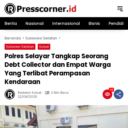
Langsung
ke
konten
Berita
Nasional
Internasional
Bisnis
Pendidik
Beranda
Sulawesi Selatan
Sulawesi Selatan
Sulsel
Polres Selayar Tangkap Seorang
Debt Collector dan Empat Warga
Yang Terlibat Perampasan
Kendaraan
66
Redaksi Sulsel
2 Min Baca
22/08/2025