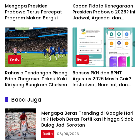
Mengapa Presiden
Kapan Pidato Kenegaraan
Prabowo Terus Percepat
Presiden Prabowo 2026? Ini
Program Makan Bergizi
Jadwal, Agenda, dan
Gratis? Ini Target dan
Rangkaian Kegiatannya
Manfaatnya
Berita
Berita
Rahasia Tendangan Pisang
Bansos PKH dan BPNT
Edon Zhegrova: Teknik Kaki
Agustus 2026 Masih Cair?
Kiri yang Bungkam Chelsea
Ini Jadwal, Nominal, dan
Cara Cek Penerima
Baca Juga
Mengapa Beras Trending di Google Hari
Ini? Heboh Beras Fortifikasi hingga Sidak
Bulog Jadi Sorotan
Berita
06/08/2026