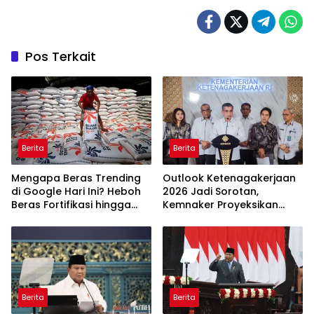
Pos Terkait
Berita
Berita
Mengapa Beras Trending
Outlook Ketenagakerjaan
di Google Hari Ini? Heboh
2026 Jadi Sorotan,
Beras Fortifikasi hingga
Kemnaker Proyeksikan
Sidak Bulog Jadi Sorotan
Jutaan Peluang Kerja Baru
Berita
Berita