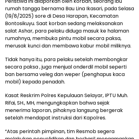
Peristiwa ini dilaporkan oleh korban, seorang ibu
rumah tangga bernama Bau Lina Ikasari, pada Selasa
(19/8/2025) sore di Desa Harapan, Kecamatan
Bontosikuyu. Saat korban sedang melaksanakan
salat Ashar, para pelaku diduga masuk ke halaman
rumahnya, membuka pintu mobil secara paksa,
merusak kunci dan membawa kabur mobil miliknya.
Tidak hanya itu, para pelaku setelah membongkar
secara paksa , juga menjual onderdil mobil seperti
ban bersama veleg dan weper (penghapus kaca
mobil) kepada penadah.
Kasat Reskrim Polres Kepulauan Selayar, IPTU Muh.
Rifai, SH., MH, mengungkapkan bahwa sejak
menerima laporan, pihaknya langsung bergerak
setelah mendapat instruksi dari Kapolres.
“Atas perintah pimpinan, tim Resmob segera
melakukan penyelidikan dan berhasil mengamankan