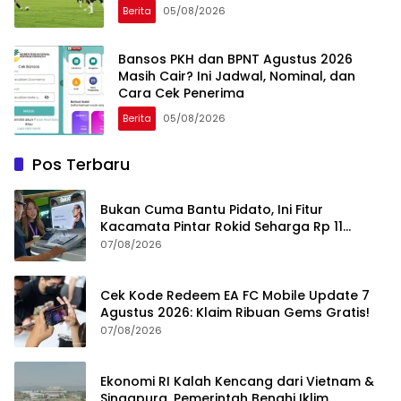
Berita
05/08/2026
Bansos PKH dan BPNT Agustus 2026
Masih Cair? Ini Jadwal, Nominal, dan
Cara Cek Penerima
Berita
05/08/2026
Pos Terbaru
Bukan Cuma Bantu Pidato, Ini Fitur
Kacamata Pintar Rokid Seharga Rp 11
Jutaan
07/08/2026
Cek Kode Redeem EA FC Mobile Update 7
Agustus 2026: Klaim Ribuan Gems Gratis!
07/08/2026
Ekonomi RI Kalah Kencang dari Vietnam &
Singapura, Pemerintah Benahi Iklim