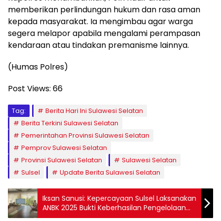
memberikan perlindungan hukum dan rasa aman
kepada masyarakat. Ia mengimbau agar warga
segera melapor apabila mengalami perampasan
kendaraan atau tindakan premanisme lainnya.
(Humas Polres)
Post Views:
66
Tag:
Berita Hari Ini Sulawesi Selatan
Berita Terkini Sulawesi Selatan
Pemerintahan Provinsi Sulawesi Selatan
Pemprov Sulawesi Selatan
Provinsi Sulawesi Selatan
Sulawesi Selatan
Sulsel
Update Berita Sulawesi Selatan
Iksan Sanusi: Kepercayaan Sulsel Laksanakan
ANBK 2025 Bukti Keberhasilan Pengelolaan
Pendidikan