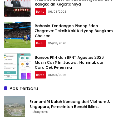
Rangkaian Kegiatannya
Berita
06/08/2026
Rahasia Tendangan Pisang Edon
Zhegrova: Teknik Kaki Kiri yang Bungkam
Chelsea
Berita
05/08/2026
Bansos PKH dan BPNT Agustus 2026
Masih Cair? Ini Jadwal, Nominal, dan
Cara Cek Penerima
Berita
05/08/2026
Pos Terbaru
Ekonomi RI Kalah Kencang dari Vietnam &
Singapura, Pemerintah Benahi Iklim
Investasi
06/08/2026