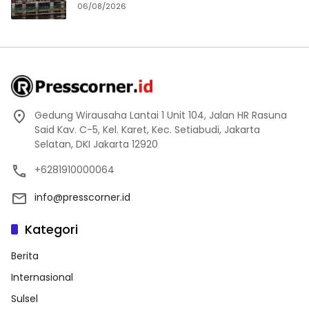
II-2026
06/08/2026
Gedung Wirausaha Lantai 1 Unit 104, Jalan HR Rasuna
Said Kav. C-5, Kel. Karet, Kec. Setiabudi, Jakarta
Selatan, DKI Jakarta 12920
+6281910000064
info@presscorner.id
Kategori
Berita
Internasional
Sulsel