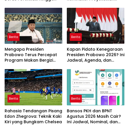
Sidak Bulog Jadi Sorotan
Jutaan Peluang Kerja Baru
Berita
Berita
Mengapa Presiden
Kapan Pidato Kenegaraan
Prabowo Terus Percepat
Presiden Prabowo 2026? Ini
Program Makan Bergizi
Jadwal, Agenda, dan
Gratis? Ini Target dan
Rangkaian Kegiatannya
Manfaatnya
Berita
Berita
Rahasia Tendangan Pisang
Bansos PKH dan BPNT
Edon Zhegrova: Teknik Kaki
Agustus 2026 Masih Cair?
Kiri yang Bungkam Chelsea
Ini Jadwal, Nominal, dan
Cara Cek Penerima