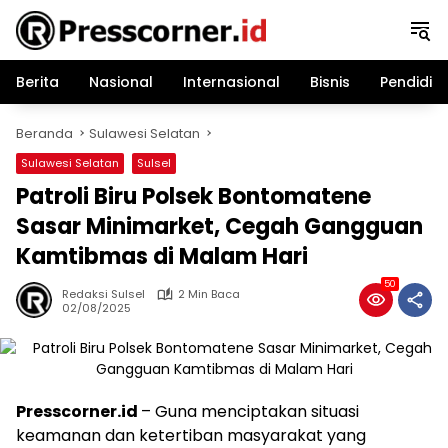
Langsung
ke
konten
Berita
Nasional
Internasional
Bisnis
Pendidik
Beranda
Sulawesi Selatan
Sulawesi Selatan
Sulsel
Patroli Biru Polsek Bontomatene
Sasar Minimarket, Cegah Gangguan
Kamtibmas di Malam Hari
50
Redaksi Sulsel
2 Min Baca
02/08/2025
Presscorner.id
– Guna menciptakan situasi
keamanan dan ketertiban masyarakat yang