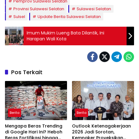
Pemprov Sulawesi Selatan
Provinsi Sulawesi Selatan
Sulawesi Selatan
Sulsel
Update Berita Sulawesi Selatan
Imum Mukim Lueng Bata Dilantik, Ini
Harapan Wali Kota
Pos Terkait
Berita
Berita
Mengapa Beras Trending
Outlook Ketenagakerjaan
di Google Hari Ini? Heboh
2026 Jadi Sorotan,
Beras Fortifikasi hingga
Kemnaker Proyeksikan