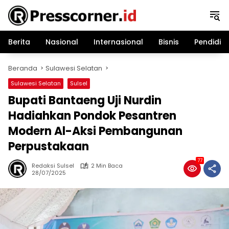
Langsung
ke
konten
Berita
Nasional
Internasional
Bisnis
Pendidik
Beranda
Sulawesi Selatan
Sulawesi Selatan
Sulsel
Bupati Bantaeng Uji Nurdin
Hadiahkan Pondok Pesantren
Modern Al-Aksi Pembangunan
Perpustakaan
77
Redaksi Sulsel
2 Min Baca
28/07/2025