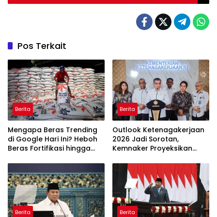
DAERAH
Pos Terkait
Berita
Berita
Mengapa Beras Trending
Outlook Ketenagakerjaan
di Google Hari Ini? Heboh
2026 Jadi Sorotan,
Beras Fortifikasi hingga
Kemnaker Proyeksikan
Sidak Bulog Jadi Sorotan
Jutaan Peluang Kerja Baru
Berita
Berita