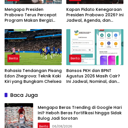
Mengapa Presiden
Kapan Pidato Kenegaraan
Prabowo Terus Percepat
Presiden Prabowo 2026? Ini
Program Makan Bergizi
Jadwal, Agenda, dan
Gratis? Ini Target dan
Rangkaian Kegiatannya
Manfaatnya
Berita
Berita
Rahasia Tendangan Pisang
Bansos PKH dan BPNT
Edon Zhegrova: Teknik Kaki
Agustus 2026 Masih Cair?
Kiri yang Bungkam Chelsea
Ini Jadwal, Nominal, dan
Cara Cek Penerima
Baca Juga
Mengapa Beras Trending di Google Hari
Ini? Heboh Beras Fortifikasi hingga Sidak
Bulog Jadi Sorotan
Berita
06/08/2026