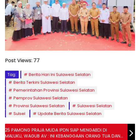
Post Views:
77
Tag:
Berita Hari Ini Sulawesi Selatan
Berita Terkini Sulawesi Selatan
Pemerintahan Provinsi Sulawesi Selatan
Pemprov Sulawesi Selatan
Provinsi Sulawesi Selatan
Sulawesi Selatan
Sulsel
Update Berita Sulawesi Selatan
25 PAMONG PRAJA MUDA IPDN SIAP MENGABDI DI
MALUKU, WAGUB AV : INI KEBANGGAAN ORANG TUA DAN