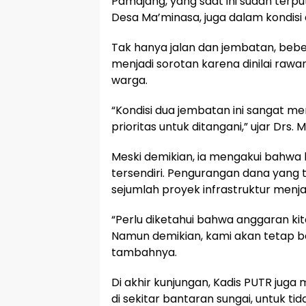
Pamajang, yang saat ini sudah terput
Desa Ma’minasa, juga dalam kondis
Tak hanya jalan dan jembatan, bebe
menjadi sorotan karena dinilai ra
warga.
“Kondisi dua jembatan ini sangat m
prioritas untuk ditangani,” ujar Drs.
Meski demikian, ia mengakui bahwa
tersendiri. Pengurangan dana yang 
sejumlah proyek infrastruktur menjadi
“Perlu diketahui bahwa anggaran k
Namun demikian, kami akan tetap be
tambahnya.
Di akhir kunjungan, Kadis PUTR jug
di sekitar bantaran sungai, untuk