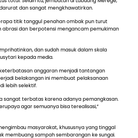
us total. Selain itu, jembatan di Labuang Merege,
i darurat dan sangat mengkhawatirkan.
rapa titik tanggul penahan ombak pun turut
wan abrasi dan berpotensi mengancam pemukiman
emprihatinkan, dan sudah masuk dalam skala
 Musytari kepada media.
 keterbatasan anggaran menjadi tantangan
terjadi belakangan ini membuat pelaksanaan
 lebih selektif.
ita sangat terbatas karena adanya pemangkasan.
rupaya agar semuanya bisa terealisasi,”
a mengimbau masyarakat, khususnya yang tinggal
 tidak membuang sampah sembarangan ke sungai.