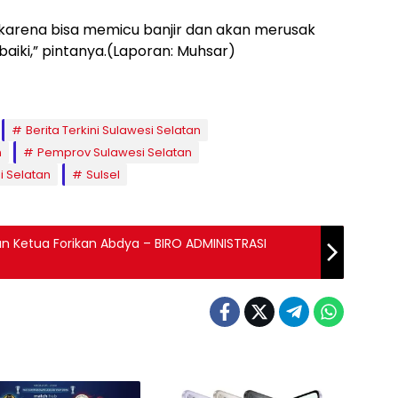
 karena bisa memicu banjir dan akan merusak
aiki,” pintanya.(Laporan: Muhsar)
Berita Terkini Sulawesi Selatan
n
Pemprov Sulawesi Selatan
i Selatan
Sulsel
n Ketua Forikan Abdya – BIRO ADMINISTRASI