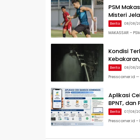
PSM Makass
Misteri Je
Berita
08/08/2
MAKASSAR – PSM
Kondisi Te
Kebakaran,
Berita
08/08/2
Presscorner.id
Aplikasi C
BPNT, dan 
Berita
07/08/2
Presscorner.id 