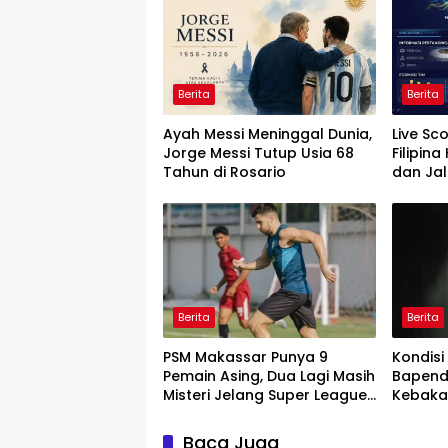
Berita
Berita
Ayah Messi Meninggal Dunia,
Live Sc
Jorge Messi Tutup Usia 68
Filipina
Tahun di Rosario
dan Ja
Cup 20
Berita
Berita
PSM Makassar Punya 9
Kondisi
Pemain Asing, Dua Lagi Masih
Bapend
Misteri Jelang Super League
Kebakar
2026/2027
Masih 
Baca Juga