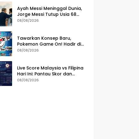
Ayah Messi Meninggal Dunia,
Jorge Messi Tutup Usia 68
Tahun di Rosario
08/08/2026
Tawarkan Konsep Baru,
Pokemon Game On! Hadir di
Tujuh Negara Asia
08/08/2026
Live Score Malaysia vs Filipina
Hari Ini: Pantau Skor dan
Jalannya Laga ASEAN Cup
08/08/2026
2026