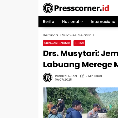
Langsung
ke
konten
Berita
Nasional
Internasional
Beranda
Sulawesi Selatan
Sulawesi Selatan
Sulsel
Drs. Musytari: J
Labuang Merege M
Redaksi Sulsel
2 Min Baca
19/07/2025