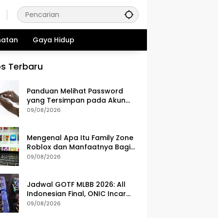
hatan
Gaya Hidup
s Terbaru
Panduan Melihat Password
yang Tersimpan pada Akun
Google
09/08/2026
Mengenal Apa Itu Family Zone
Roblox dan Manfaatnya Bagi
Orang Tua
09/08/2026
Jadwal GOTF MLBB 2026: All
Indonesian Final, ONIC Incar
Status Juara Bertahan
09/08/2026