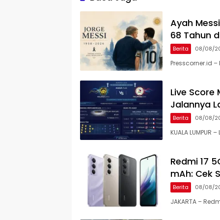
Ayah Messi
68 Tahun d
Berita
08/08/2
Presscorner.id –
Live Score 
Jalannya 
Berita
08/08/2
KUALA LUMPUR – L
Redmi 17 5
mAh: Cek S
Berita
08/08/2
JAKARTA – Redmi