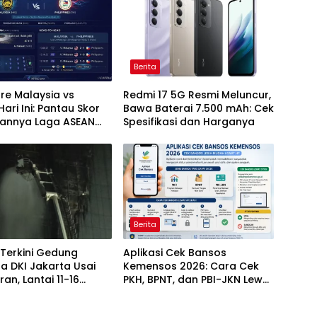
Berita
ore Malaysia vs
Redmi 17 5G Resmi Meluncur,
 Hari Ini: Pantau Skor
Bawa Baterai 7.500 mAh: Cek
lannya Laga ASEAN
Spesifikasi dan Harganya
26
Berita
 Terkini Gedung
Aplikasi Cek Bansos
a DKI Jakarta Usai
Kemensos 2026: Cara Cek
an, Lantai 11-16
PKH, BPNT, dan PBI-JKN Lewat
dalam Pendinginan
HP