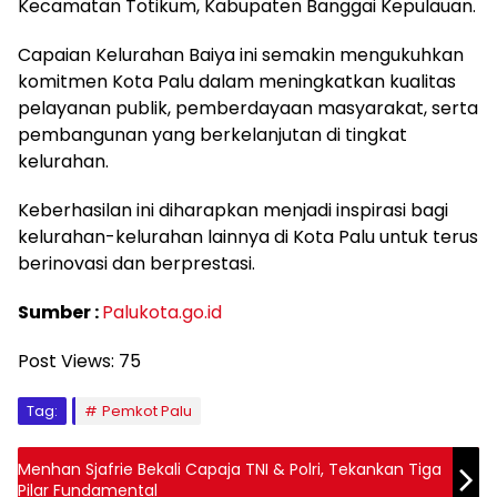
Kecamatan Totikum, Kabupaten Banggai Kepulauan.
Capaian Kelurahan Baiya ini semakin mengukuhkan
komitmen Kota Palu dalam meningkatkan kualitas
pelayanan publik, pemberdayaan masyarakat, serta
pembangunan yang berkelanjutan di tingkat
kelurahan.
Keberhasilan ini diharapkan menjadi inspirasi bagi
kelurahan-kelurahan lainnya di Kota Palu untuk terus
berinovasi dan berprestasi.
Sumber :
Palukota.go.id
Post Views:
75
Tag:
Pemkot Palu
Menhan Sjafrie Bekali Capaja TNI & Polri, Tekankan Tiga
Pilar Fundamental