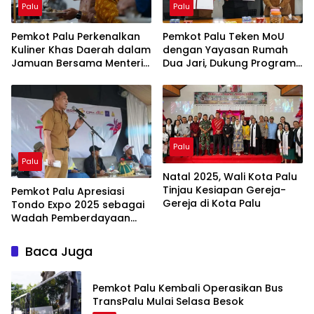
Palu
Palu
Pemkot Palu Perkenalkan
Pemkot Palu Teken MoU
Kuliner Khas Daerah dalam
dengan Yayasan Rumah
Jamuan Bersama Menteri
Dua Jari, Dukung Program
Kebudayaan RI
Adik KITA
Palu
Palu
Natal 2025, Wali Kota Palu
Tinjau Kesiapan Gereja-
Pemkot Palu Apresiasi
Gereja di Kota Palu
Tondo Expo 2025 sebagai
Wadah Pemberdayaan
Masyarakat
Baca Juga
Pemkot Palu Kembali Operasikan Bus
TransPalu Mulai Selasa Besok