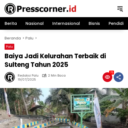
Langsung
ke
konten
Berita
Nasional
Internasional
Bisnis
Pendidik
Beranda
Palu
Palu
Baiya Jadi Kelurahan Terbaik di
Sulteng Tahun 2025
75
Redaksi Palu
2 Min Baca
19/07/2025